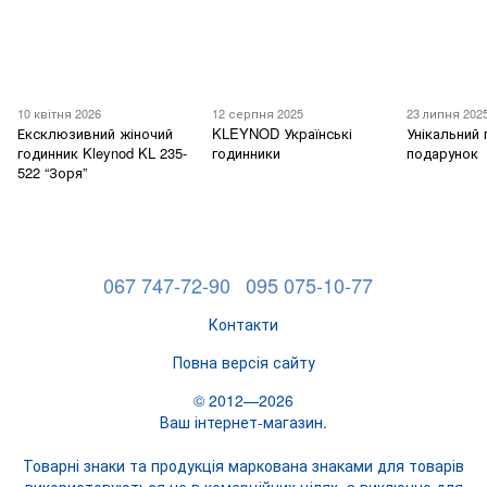
10 квітня 2026
12 серпня 2025
23 липня 202
Ексклюзивний жіночий
KLEYNOD Українські
Унікальний 
годинник Kleynod KL 235-
годинники
подарунок
522 “Зоря”
067 747-72-90
095 075-10-77
Контакти
Повна версія сайту
© 2012—2026
Ваш інтернет-магазин.
Товарні знаки та продукція маркована знаками для товарів
використовуються не в комерційних цілях, а виключно для