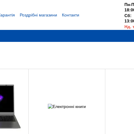
Пн-П
18:0
Гарантія
Роздрібні магазини
Контакти
Сб:
13:0
Нд. 
Вихі