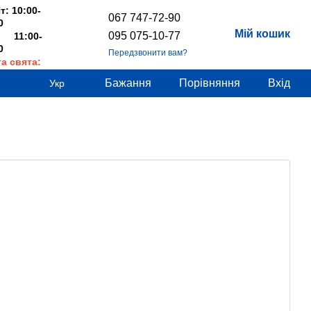
т: 10:00-
067 747-72-90
0
Мій кошик
095 075-10-77
 11:00-
0
Передзвонити вам?
та свята:
дні
Бажання
Порівняння
Вхід
Укр