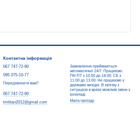
Контактна інформація
067 747-72-90
Замовлення приймаються
автоматично 24/7. Працюємо:
095 075-10-77
ПН-ПТ з 10.00 до 18.00. СБ з
11.00 до 13.00. Не працюємо у
Передзвонити вам?
державні вихідні. В зв'язку з
ситуацією в країні можливі зміни у
067 747-72-90
розкладі.
Мапа проїзду
tmtitan2012@gmail.com