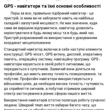
GPS - навігатори та їхні основні особливості
Перш за все, правильно підібраний навігатор - це
пристрій, із яким ви не заблукаєте навіть на найбільш
складній і заплутаній місцевості. Не має значення, куди
саме ви вирішили відправитися, навігатор дозволить
зорієнтуватися в будь-якому місці та в будь-який час.
Пристрій розрахований на використання з урахуванням
координат місцеположення.
Стандартний навігатор включає в себе наступні елементи
конструкції: GPS чіпсет, GPS антену, дисплей, оперативну
пам'ять, операційну систему, навігаційну програму. GPS -
навігатори керуються в своїй роботі сигналами, що
передаються з супутників. Зазвичай вони діляться на
професійні, що мають високу точність позиціонування, та
побутові. Професійні навігатори використовуються у
військових цілях, де необхідна висока точність і чутливість
до сприйняття сигналів, а побутові отримали широкий
спектр застосування в різних сферах нашого життя.
Використання навігаторів істотно полегшує роботу сучасної
людини. Швидкий темп життя забирає багато часу, що
витрачається на обробку різної інформації та пошуки нових