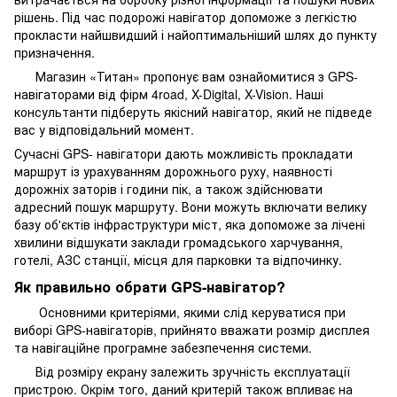
рішень. Під час подорожі навігатор допоможе з легкістю
прокласти найшвидший і найоптимальніший шлях до пункту
призначення.
Магазин «Титан» пропонує вам ознайомитися з GPS-
навігаторами від фірм 4road, X-Digital, X-Vision. Наші
консультанти підберуть якісний навігатор, який не підведе
вас у відповідальний момент.
Сучасні GPS- навігатори дають можливість прокладати
маршрут із урахуванням дорожнього руху, наявності
дорожніх заторів і години пік, а також здійснювати
адресний пошук маршруту. Вони можуть включати велику
базу об'єктів інфраструктури міст, яка допоможе за лічені
хвилини відшукати заклади громадського харчування,
готелі, АЗС станції, місця для парковки та відпочинку.
Як правильно обрати GPS-навігатор?
Основними критеріями, якими слід керуватися при
виборі GPS-навігаторів, прийнято вважати розмір дисплея
та навігаційне програмне забезпечення системи.
Від розміру екрану залежить зручність експлуатації
пристрою. Окрім того, даний критерій також впливає на