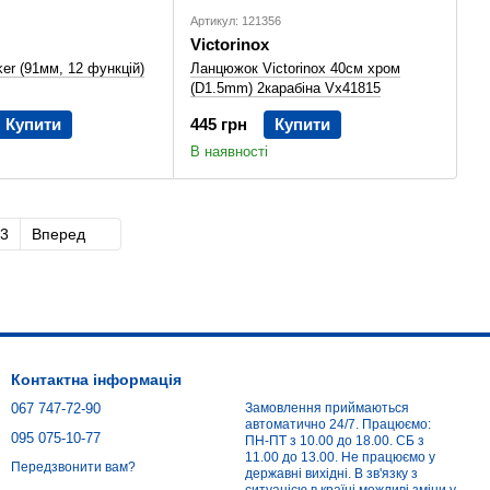
Артикул: 121356
Victorinox
ker (91мм, 12 функцій)
Ланцюжок Victorinox 40см хром
(D1.5mm) 2карабіна Vx41815
Купити
445 грн
Купити
В наявності
3
Вперед
Контактна інформація
067 747-72-90
Замовлення приймаються
автоматично 24/7. Працюємо:
095 075-10-77
ПН-ПТ з 10.00 до 18.00. СБ з
11.00 до 13.00. Не працюємо у
Передзвонити вам?
державні вихідні. В зв'язку з