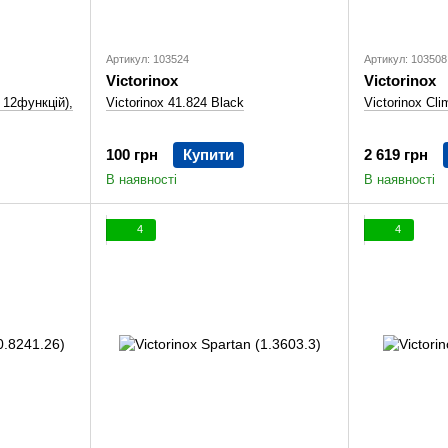
Артикул: 103524
Артикул: 103508
Victorinox
Victorinox
, 12функцій),
Victorinox 41.824 Black
Victorinox Cli
100 грн
Купити
2 619 грн
В наявності
В наявності
4
4