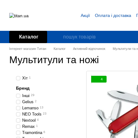
Перейти до основного контенту
Акції
Оплата і доставка
Блог
Угода користувача
Каталог
Інтернет магазин Титан
Каталог
Активний відпочинок
Мультитули та н
Мультитули та ножі
Хіт
1
4
Бренд
Інші
29
Gelius
2
Lemanso
13
NEO Tools
23
Nextool
4
Remax
1
Tramontina
6