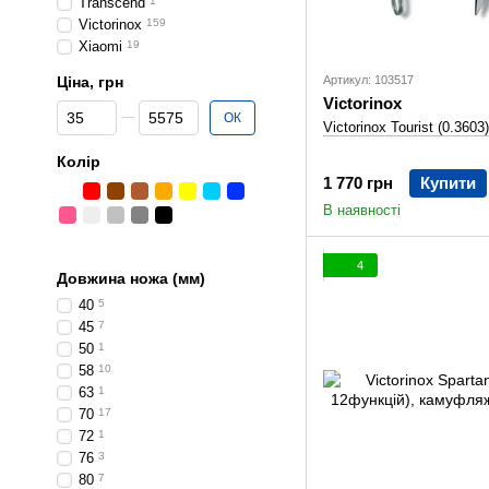
Transcend
1
Victorinox
159
Xiaomi
19
Ціна, грн
Артикул: 103517
Victorinox
Від Ціна, грн
До Ціна, грн
ОК
Victorinox Tourist (0.3603)
Колір
1 770 грн
Купити
В наявності
4
Довжина ножа (мм)
40
5
45
7
50
1
58
10
63
1
70
17
72
1
76
3
80
7