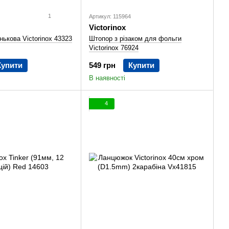
1
Артикул: 115964
Victorinox
ькова Victorinox 43323
Штопор з різаком для фольги
Victorinox 76924
Купити
549 грн
Купити
В наявності
4