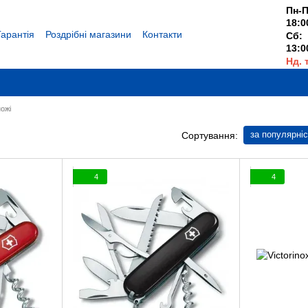
Пн-П
18:0
Гарантія
Роздрібні магазини
Контакти
Сб:
13:0
Нд. 
Вихі
ожі
за популярні
Сортування:
4
4