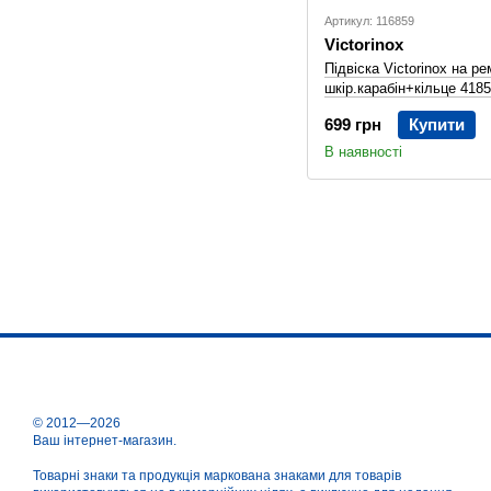
Артикул: 116859
Victorinox
Підвіска Victorinox на ре
шкір.карабін+кільце 418
699 грн
Купити
В наявності
© 2012—2026
Ваш інтернет-магазин.
Товарні знаки та продукція маркована знаками для товарів