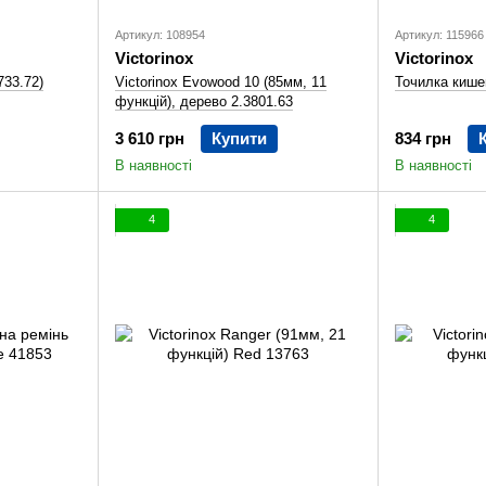
Артикул: 108954
Артикул: 115966
Victorinox
Victorinox
733.72)
Victorinox Evowood 10 (85мм, 11
Точилка кишен
функцій), дерево 2.3801.63
3 610 грн
Купити
834 грн
В наявності
В наявності
4
4