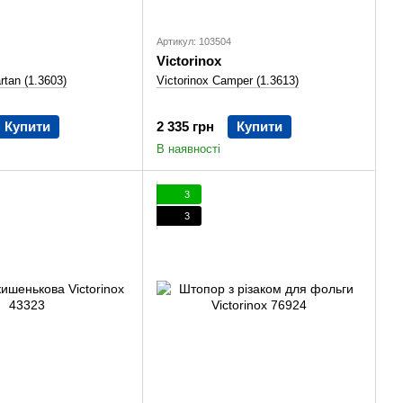
Артикул: 103504
Victorinox
rtan (1.3603)
Victorinox Camper (1.3613)
Купити
2 335 грн
Купити
В наявності
3
3