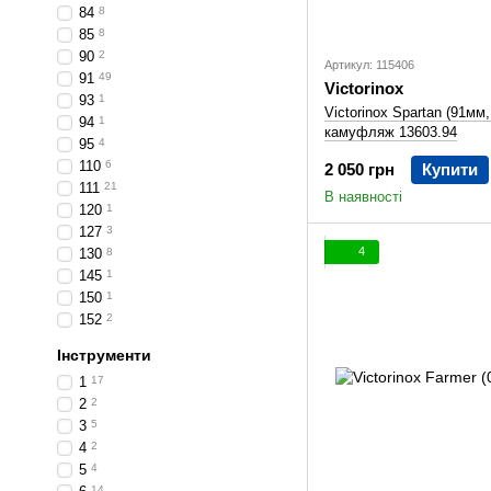
84
8
85
8
90
2
Артикул: 115406
91
49
Victorinox
93
1
Victorinox Spartan (91мм
94
1
камуфляж 13603.94
95
4
110
6
2 050 грн
Купити
111
21
В наявності
120
1
127
3
4
130
8
145
1
150
1
152
2
Інструменти
1
17
2
2
3
5
4
2
5
4
14