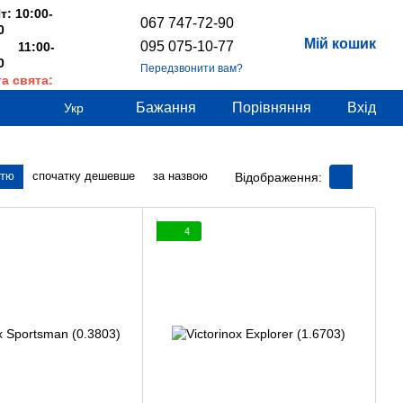
т: 10:00-
067 747-72-90
0
Мій кошик
095 075-10-77
 11:00-
0
Передзвонити вам?
та свята:
дні
Бажання
Порівняння
Вхід
Укр
стю
спочатку дешевше
за назвою
Відображення:
4