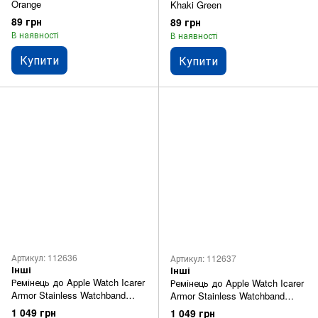
Orange
Khaki Green
89 грн
89 грн
В наявності
В наявності
Купити
Купити
Артикул: 112636
Артикул: 112637
Інші
Інші
Ремінець до Apple Watch Icarer
Ремінець до Apple Watch Icarer
Armor Stainless Watchband
Armor Stainless Watchband
Aeries 38mm Silver
Aeries 42mm Silver
1 049 грн
1 049 грн