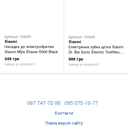
Артикул: 128999
Артикул: 130648
Xiaomi
Xiaomi
Насадка до електробритви
Електрична зубна щітка Xiaomi
Xiaomi Mijia Shaver S500 Black
Dr. Bei Sonic Electric Toothbrush
BET-S01 Black Gold
349 грн
999 грн
Немає в наявності
Немає в наявності
067 747-72-90
095 075-10-77
Контакти
Повна версія сайту