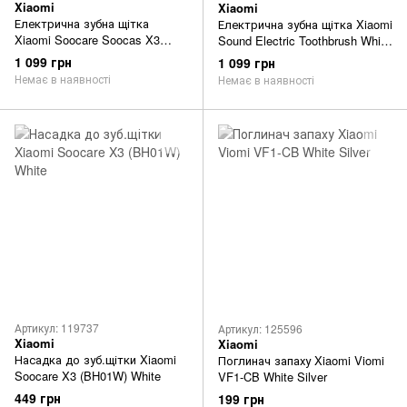
Xiaomi
Xiaomi
Електрична зубна щітка
Електрична зубна щітка Xiaomi
Xiaomi Soocare Soocas X3
Sound Electric Toothbrush White
Enternational Edition Black
(DDYS01SKS)
1 099 грн
1 099 грн
Немає в наявності
Немає в наявності
Артикул: 119737
Артикул: 125596
Xiaomi
Xiaomi
Насадка до зуб.щітки Xiaomi
Поглинач запаху Xiaomi Viomi
Soocare X3 (BH01W) White
VF1-CB White Silver
449 грн
199 грн