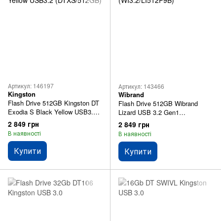
Артикул: 146197
Артикул: 143466
Kingston
Wibrand
Flash Drive 512GB Kingston DT
Flash Drive 512GB Wibrand
Exodia S Black Yellow USB3.2
Lizard USB 3.2 Gen1
(DTXS/512GB)
(WI3.2/LI512P9B)
2 849 грн
2 849 грн
В наявності
В наявності
Купити
Купити