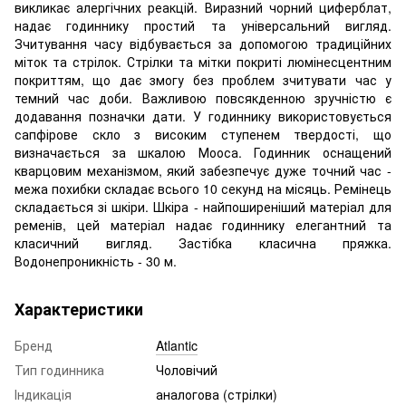
викликає алергічних реакцій. Виразний чорний циферблат,
надає годиннику простий та універсальний вигляд.
Зчитування часу відбувається за допомогою традиційних
міток та стрілок. Стрілки та мітки покриті люмінесцентним
покриттям, що дає змогу без проблем зчитувати час у
темний час доби. Важливою повсякденною зручністю є
додавання позначки дати. У годиннику використовується
сапфірове скло з високим ступенем твердості, що
визначається за шкалою Мооса. Годинник оснащений
кварцовим механізмом, який забезпечує дуже точний час -
межа похибки складає всього 10 секунд на місяць. Ремінець
складається зі шкіри. Шкіра - найпоширеніший матеріал для
ременів, цей матеріал надає годиннику елегантний та
класичний вигляд. Застібка класична пряжка.
Водонепроникність - 30 м.
Характеристики
Бренд
Atlantic
Тип годинника
Чоловічий
Індикація
аналогова (стрілки)