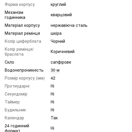
Форма корпусу
круглий
Механізм
кварцовий
годинника
Матеріал корпусу
нержавіюча сталь
Матеріал ремінця
шкіра
Колір циферблата
Чорний
Колір ремінця/
Коричневий
браслета
Скло
сапфірове
Водонепроникність
30 м
Розмір корпусу (мм)
42
Протиударні
Ні
Секундомір
Ні
Таймер
Ні
Будильник
Ні
Календар
Так
24 годинний
Ні
формат