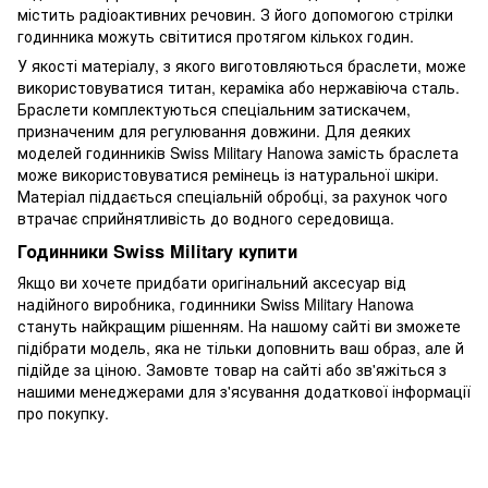
містить радіоактивних речовин. З його допомогою стрілки
годинника можуть світитися протягом кількох годин.
У якості матеріалу, з якого виготовляються браслети, може
використовуватися титан, кераміка або нержавіюча сталь.
Браслети комплектуються спеціальним затискачем,
призначеним для регулювання довжини. Для деяких
моделей годинників Swiss Military Hanowa замість браслета
може використовуватися ремінець із натуральної шкіри.
Матеріал піддається спеціальній обробці, за рахунок чого
втрачає сприйнятливість до водного середовища.
Годинники Swiss Military купити
Якщо ви хочете придбати оригінальний аксесуар від
надійного виробника, годинники Swiss Military Hanowa
стануть найкращим рішенням. На нашому сайті ви зможете
підібрати модель, яка не тільки доповнить ваш образ, але й
підійде за ціною. Замовте товар на сайті або зв'яжіться з
нашими менеджерами для з'ясування додаткової інформації
про покупку.