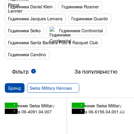
Годинники Daniel Klein
Годинники Roamer
Годинники Jacques Lemans
Годинники Guardo
Годинники Seiko
Годинники Continental
Годинники Santa Barbara Polo & Racquet Club
Годинники Candino
Фільтр
За популярністю
1
Бренд
Swiss Military Hanowa
7
7
7
7