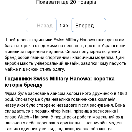
Показати ще 20 товарів
Назад
Вперед
1
з 9
Швейцарські годинники Swiss Military Hanowa вже протягом
багатьох років є відомими на весь світ, проте в Україні вони
з'явилися порівняно недавно. Своєю популярністю даний
бренд зобов’язаний спортивним і класичним моделям. Дані
вироби мають універсальний дизайн, завдяки чому пасують
майже під кожен стиль одягу.
Годинники Swiss Military Hanowa: коротка
історія бренду
Фірма була заснована Хансом Холом і його дружиною в 1963
році. Спочатку це була невелика годинникова компанія,
назву якої було створено незадовго після заснування. Вона
складається з перших літер імені, прізвища засновника і
слова Watch - Hanowa. У перші роки роботи модельний ряд
включав у себе переважно оригінальні і незвичайні моделі,
такі як годинник у вигляді підвіски, кулона або кільця.