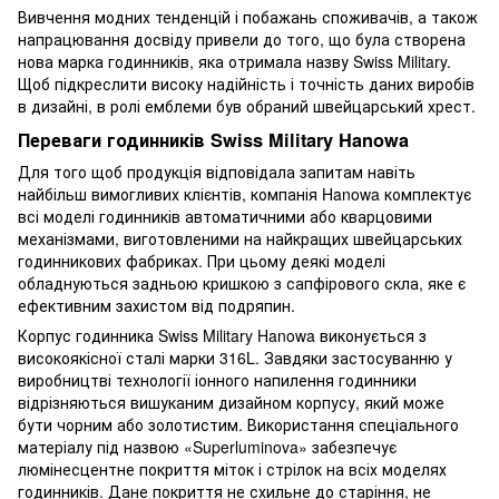
Вивчення модних тенденцій і побажань споживачів, а також
напрацювання досвіду привели до того, що була створена
нова марка годинників, яка отримала назву Swiss Military.
Щоб підкреслити високу надійність і точність даних виробів
в дизайні, в ролі емблеми був обраний швейцарський хрест.
Переваги годинників Swiss Military Hanowa
Для того щоб продукція відповідала запитам навіть
найбільш вимогливих клієнтів, компанія Hanowa комплектує
всі моделі годинників автоматичними або кварцовими
механізмами, виготовленими на найкращих швейцарських
годинникових фабриках. При цьому деякі моделі
обладнуються задньою кришкою з сапфірового скла, яке є
ефективним захистом від подряпин.
Корпус годинника Swiss Military Hanowa виконується з
високоякісної сталі марки 316L. Завдяки застосуванню у
виробництві технології іонного напилення годинники
відрізняються вишуканим дизайном корпусу, який може
бути чорним або золотистим. Використання спеціального
матеріалу під назвою «Superluminova» забезпечує
люмінесцентне покриття міток і стрілок на всіх моделях
годинників. Дане покриття не схильне до старіння, не