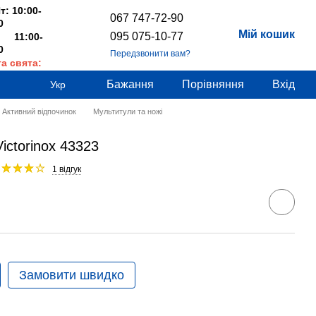
т: 10:00-
067 747-72-90
0
Мій кошик
095 075-10-77
 11:00-
0
Передзвонити вам?
та свята:
дні
Бажання
Порівняння
Вхід
Укр
Активний відпочинок
Мультитули та ножі
ictorinox 43323
1 відгук
Замовити швидко