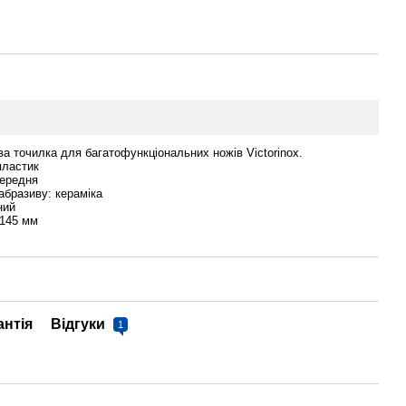
а точилка для багатофункціональних ножів Victorinox.
пластик
середня
абразиву: кераміка
ний
 145 мм
антія
Відгуки
1