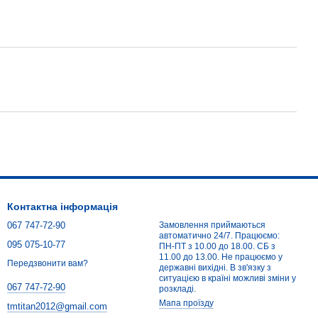
Контактна інформація
067 747-72-90
Замовлення приймаються
автоматично 24/7. Працюємо:
095 075-10-77
ПН-ПТ з 10.00 до 18.00. СБ з
11.00 до 13.00. Не працюємо у
Передзвонити вам?
державні вихідні. В зв'язку з
ситуацією в країні можливі зміни у
067 747-72-90
розкладі.
Мапа проїзду
tmtitan2012@gmail.com