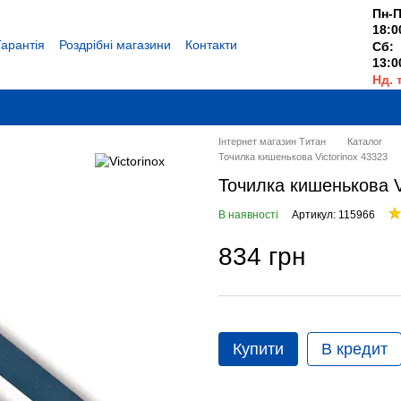
Пн-П
18:0
Гарантія
Роздрібні магазини
Контакти
Сб:
13:0
Нд. 
Вихі
Інтернет магазин Титан
Каталог
Точилка кишенькова Victorinox 43323
Точилка кишенькова V
В наявності
Артикул: 115966
834 грн
Купити
В кредит