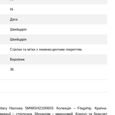
Ні
Дата
Швейцарія
Швейцарія
Стрілки та мітки з люмінесцентним покриттям.
Виробник
36
litary Hanowa SMWGH2100603. Колекція – Flagship. Країна-
дикації – стрілочна. Механізм – кварцовий. Корпус та браслет