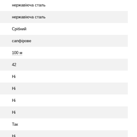
нержавіюча сталь
нержавіюча сталь
Срібний
сапфірове
100 м
42
Ні
Ні
Ні
Ні
Так
Ні