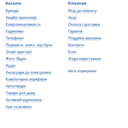
Каталог
Клієнтам
Бренди
Вхід до кабінету
Акційні пропозиції
Акції
Енергонезалежність
Оплата і доставка
Годинники
Гарантія
Телефони
Роздрібні магазини
Планшети, книги, ноутбуки
Контакти
Smart пристрої
Блог
Фото, Відео
Угода користувача
Аудіо
Ми в соцмережах
Аксесуари до електроніки
Комп'ютерна периферія
Автотовари
Товари для дому
Активний відпочинок
Ігри та розваги