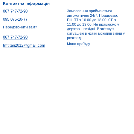
Контактна інформація
067 747-72-90
Замовлення приймаються
автоматично 24/7. Працюємо:
095 075-10-77
ПН-ПТ з 10.00 до 18.00. СБ з
11.00 до 13.00. Не працюємо у
Передзвонити вам?
державні вихідні. В зв'язку з
ситуацією в країні можливі зміни у
067 747-72-90
розкладі.
Мапа проїзду
tmtitan2012@gmail.com