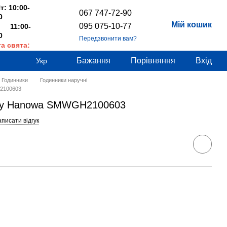
т: 10:00-
067 747-72-90
0
Мій кошик
095 075-10-77
 11:00-
0
Передзвонити вам?
та свята:
дні
Бажання
Порівняння
Вхід
Укр
Годинники
Годинники наручні
H2100603
tary Hanowa SMWGH2100603
писати відгук