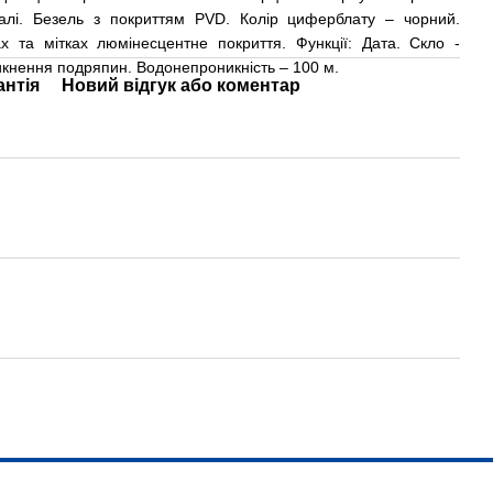
талі. Безель з покриттям PVD. Колір циферблату – чорний.
ах та мітках люмінесцентне покриття. Функції: Дата. Скло -
икнення подряпин. Водонепроникність – 100 м.
антія
Новий відгук або коментар