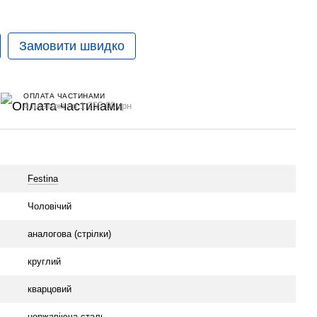
Замовити швидко
ОПЛАТА ЧАСТИНАМИ
4 платежі по 1 255.00 грн
Festina
Чоловічий
аналогова (стрілки)
круглий
кварцовий
нержавіюча сталь