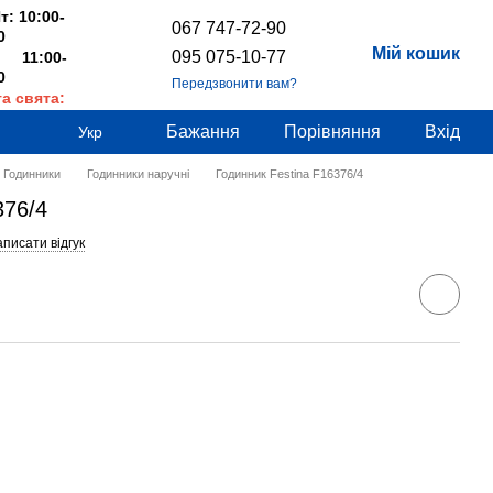
т: 10:00-
067 747-72-90
0
Мій кошик
095 075-10-77
 11:00-
0
Передзвонити вам?
та свята:
дні
Бажання
Порівняння
Вхід
Укр
Годинники
Годинники наручні
Годинник Festina F16376/4
376/4
писати відгук