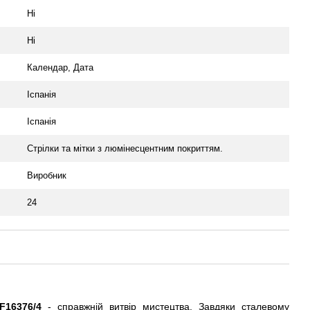
Ні
Ні
Календар, Дата
Іспанія
Іспанія
Стрілки та мітки з люмінесцентним покриттям.
Виробник
24
F16376/4
- справжній витвір мистецтва.
Завдяки сталевому