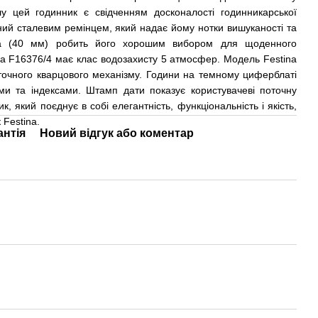
у цей годинник є свідченням досконалості годинникарської
ний сталевим ремінцем, який надає йому нотки вишуканості та
на (40 мм) робить його хорошим вибором для щоденного
na F16376/4 має клас водозахисту 5 атмосфер. Модель Festina
точного кварцового механізму. Години на темному циферблаті
ми та індексами.
Штамп дати показує користувачеві поточну
, який поєднує в собі елегантність, функціональність і якість,
 Festina.
антія
Новий відгук або коментар