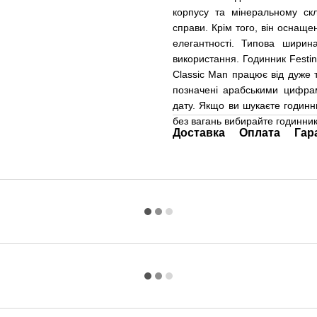
корпусу та мінеральному скл
справи.
Крім того, він оснаще
елегантності. Типова шири
використання.
Годинник Festi
Classic Man працює від дуже 
позначені арабськими цифра
дату. Якщо ви шукаєте годинник
без вагань вибирайте годинник
Доставка
Оплата
Гар