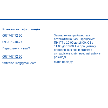
Контактна інформація
067 747-72-90
Замовлення приймаються
автоматично 24/7. Працюємо:
095 075-10-77
ПН-ПТ з 10.00 до 18.00. СБ з
11.00 до 13.00. Не працюємо у
Передзвонити вам?
державні вихідні. В зв'язку з
ситуацією в країні можливі зміни у
067 747-72-90
розкладі.
Мапа проїзду
tmtitan2012@gmail.com