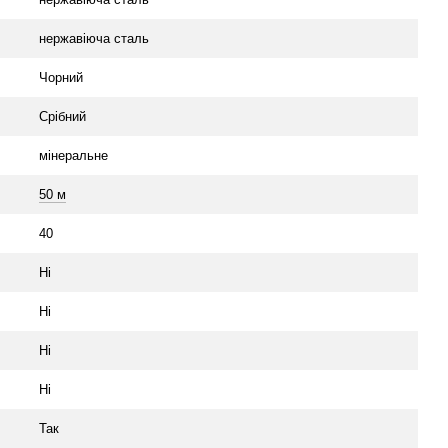
нержавіюча сталь
Чорний
Срібний
мінеральне
50 м
40
Ні
Ні
Ні
Ні
Так