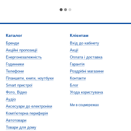
Каталог
Клієнтам
Бренди
Вхід до кабінету
Акційні пропозиції
Акції
Енергонезалежність
Оплата і доставка
Годинники
Гарантія
Телефони
Роздрібні магазини
Планшети, книги, ноутбуки
Контакти
Smart пристрої
Блог
Фото, Відео
Угода користувача
Аудіо
Ми в соцмережах
Аксесуари до електроніки
Комп'ютерна периферія
Автотовари
Товари для дому