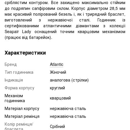
сріблястим контуром. Все захищено максимально стійким
до подряпин сапфіровим склом. Корпус діаметром 28,5 мм
має красивий полірований безель і, як і трирядний браслет,
виготовлений з нержавіючої сталі. Годинник із
сертифікованими атлантичними діамантами з колекції
Seapair Lady оснащений точним кварцовим механізмом
(працює від батарейок).
Характеристики
Бренд
Atlantic
Тип годинника
Жіночий
Індикація
аналогова (стрілки)
Форма корпусу
круглий
Механізм
кварцовий
годинника
Матеріал корпусу
нержавіюча сталь
Матеріал ремінця
нержавіюча сталь
Колір ремінця/
Срібний
браслета