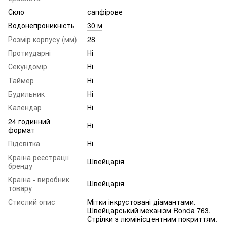
Скло
сапфірове
Водонепроникність
30 м
Розмір корпусу (мм)
28
Протиударні
Ні
Секундомір
Ні
Таймер
Ні
Будильник
Ні
Календар
Ні
24 годинний
Ні
формат
Підсвітка
Ні
Країна реєстрації
Швейцарія
бренду
Країна - виробник
Швейцарія
товару
Стислий опис
Мітки інкрустовані діамантами.
Швейцарський механізм Ronda 763.
Стрілки з люмінісцентним покриттям.