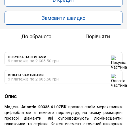
Замовити швидко
До обраного
Порівняти
ПОКУПКА ЧАСТИНАМИ
9 платежів по 2 605.56 грн
ОПЛАТА ЧАСТИНАМИ
9 платежів по 2 605.56 грн
Опис
Модель
Atlantic 20335.41.07BK
вражає своїм мерехтливим
циферблатом з темного перламутру, на якому розміщені
прозорі діаманти, які супроводжують люмінесцентні
покажчики та стрілки. Кожен елемент оточений шикарним