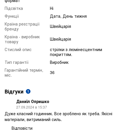
формат
Підсвітка
Ні
Функції
Дата, День тижня
Країна реєстрації
Швейцарія
бренду
Країна - виробник
Швейцарія
товару
Стислий опис
стрілки з люмінесцентним
покриттям.
Тип гарантії
Виробник
Гарантійний термін,
36
міс.
Відгуки
1
Даниїл Опришко
27.09.2024 в 15:37
Дуже класний годинник. Все зроблено як треба. Якісні
матеріали, витриманий силь.
Відповісти