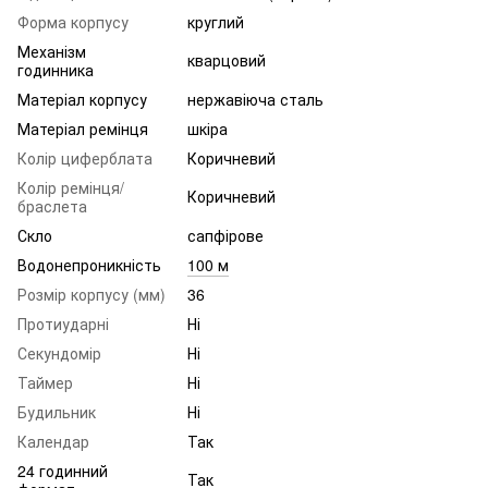
Форма корпусу
круглий
Механізм
кварцовий
годинника
Матеріал корпусу
нержавіюча сталь
Матеріал ремінця
шкіра
Колір циферблата
Коричневий
Колір ремінця/
Коричневий
браслета
Скло
сапфірове
Водонепроникність
100 м
Розмір корпусу (мм)
36
Протиударні
Ні
Секундомір
Ні
Таймер
Ні
Будильник
Ні
Календар
Так
24 годинний
Так