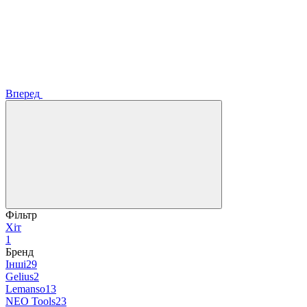
Вперед
Фільтр
Хіт
1
Бренд
Інші
29
Gelius
2
Lemanso
13
NEO Tools
23