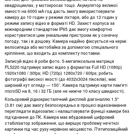
квадроциклах, у мотокросах тощо. Акумулятор великої
ємності на 6000 мА·год дасть змогу використовувати
камеру до 10 годин у режимі ліхтаря, або до 12 годин у
режимі запису відео в форматі HD. Захист корпуса за
міжнародним стандартом IP65 дає змогу комфортно
користуватися цим унікальним пристроєм як у сонячну
погоду, так і в дощову. Камера надійно фіксується на кермі
велосипеда або мотобайка за допомогою спеціального
кріплення, що входить до комплекту поставки.
Записуй відео й роби фото. 5-мегапіксельна матриця
PL5220 підтримує запис відео у форматах Full HD (1080p)
1920х1080 / 30fps; HD (720p) 1280х720 / 60fps; робить
фотографії високої якості (до 4032х3024 пікселів), має
широкий кут огляду — 150˚. Камера підтримує карти пам'яті
microSD на 8, 16 і 32 ГБ (але не нижче 10 класу швидкості).
Кольоровий рідкокристалічний дисплей діагоналлю 1.5"
(3.81 см) дає змогу безпосередньо в процесі відеознімання
переглядати відеозапис і налаштовувати функції камери без
під'єднання до ПК. Камера має вбудований цифровий
стабілізатор зображення, що вирішує проблему нечіткої
картинки під час руху нерівною місцевістю. П'ятипозиційний