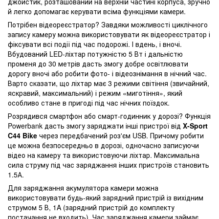
джойстик, розташований на верхній частині корпуса, зручно
й легко допомагає керувати всіма функціями камери.
Потрібен відеореєстратор? Завдяки можливості циклічного
запису камеру можна використовувати як відеореєстратор і
фіксувати всі події під час подорожі. І вдень, і вночі.
Вбудований LED-ліхтар потужністю 5 Вт і дальністю
променя до 30 метрів дасть змогу добре освітлювати
дорогу вночі або робити фото- і відеознімання в нічний час.
Варто сказати, що ліхтар має 3 режими світіння (звичайний,
яскравий, максимальний) і режим «миготіння», який
особливо стане в пригоді під час нічних поїздок.
Розрядився смартфон або смарт-годинник у дорозі? Функція
Powerbank дасть змогу заряджати інші пристрої від
X-Sport
C44 Bike
через передбачений роз'єм USB. Причому робити
це можна безпосередньо в дорозі, одночасно записуючи
відео на камеру та використовуючи ліхтар. Максимальна
сила струму під час заряджання інших пристроїв становить
1.5А.
Для заряджання акумулятора камери можна
використовувати будь-який зарядний пристрій із вихідним
струмом 5 В, 1A (зарядний пристрій до комплекту
постачання не входить). Час заряджання камери займає