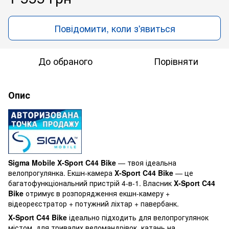
Повідомити, коли з'явиться
До обраного
Порівняти
Опис
Sigma Mobile X-Sport C44 Bike
— твоя ідеальна
велопрогулянка. Екшн-камера
X-Sport C44 Bike
— це
багатофункціональний пристрій 4-в-1. Власник
X-Sport C44
Bike
отримує в розпорядження екшн-камеру +
відеореєстратор + потужний ліхтар + павербанк.
X-Sport C44 Bike
ідеально підходить для велопрогулянок
містом, для тривалих веломандрівок, катань на