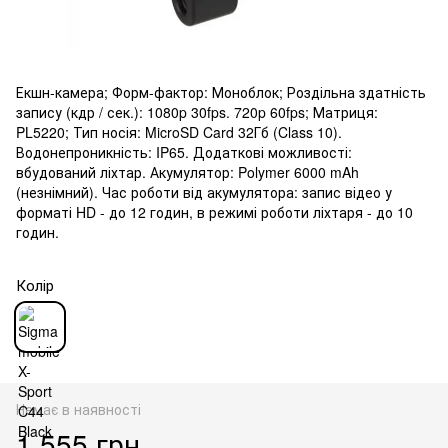
Екшн-камера; Форм-фактор: Моноблок; Роздільна здатність
запису (кдр / сек.): 1080p 30fps. 720p 60fps; Матриця:
PL5220; Тип носія: MicroSD Card 32Гб (Class 10).
Водонепроникність: IP65. Додаткові можливості:
вбудований ліхтар. Акумулятор: Polymer 6000 mAh
(незнімний). Час роботи від акумулятора: запис відео у
форматі HD - до 12 годин, в режимі роботи ліхтаря - до 10
годин.
Колір
Немає в наявності
1 555 грн