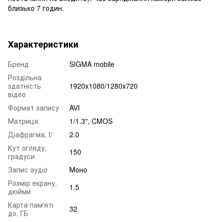
близько 7 годин.
Характеристики
Бренд
SIGMA mobile
Роздільна
здатність
1920x1080/1280х720
відео
Формат запису
AVI
Матриця
1/1.3", CMOS
Діафрагма, f/
2.0
Кут огляду,
150
градуси
Запис аудіо
Моно
Розмір екрану,
1.5
дюйми
Карта пам'яті
32
до, ГБ