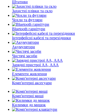
Штативи
Захистні плівки та скло
Чохли та футляри
Bluetooth гарнітури
Інтерфейсні кабелі та перехідники
Акумулятори
Чистячі засоби
Зарядні пристрої АА, ААА
Елементи живлення
Комп'ютерні аксесуари
Комп'ютерні миші
Килимки до мишок