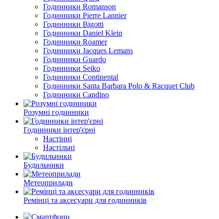
Годинники Romanson
Годинники Pierre Lannier
Годинники Bigotti
Годинники Daniel Klein
Годинники Roamer
Годинники Jacques Lemans
Годинники Guardo
Годинники Seiko
Годинники Continental
Годинники Santa Barbara Polo & Racquet Club
Годинники Candino
Розумні годинники
Годинники інтер'єрні
Настінні
Настільні
Будильники
Метеоприлади
Ремінці та аксесуари для годинників