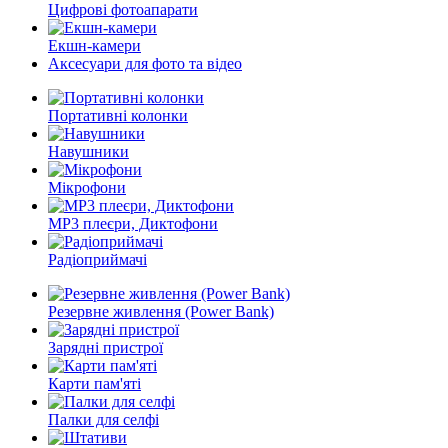
Цифрові фотоапарати
Екшн-камери
Аксесуари для фото та відео
Портативні колонки
Навушники
Мікрофони
MP3 плеєри, Диктофони
Радіоприймачі
Резервне живлення (Power Bank)
Зарядні пристрої
Карти пам'яті
Палки для селфі