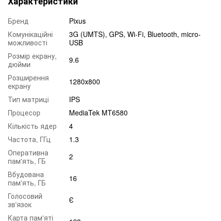
Характеристики
Бренд
Pixus
Комунікаційні
3G (UMTS), GPS, Wi-Fi, Bluetooth, micro-
можливості
USB
Розмір екрану,
9.6
дюйми
Розширення
1280х800
екрану
Тип матриці
IPS
Процесор
MediaTek MT6580
Кількість ядер
4
Частота, ГГц
1.3
Оперативна
2
пам'ять, ГБ
Вбудована
16
пам'ять, ГБ
Голосовий
Є
зв'язок
Карта пам'яті