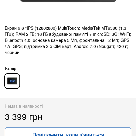
Екран 9.6 "IPS (1280х800) MultiTouch; MediaTek MT6580 (1.3
ГГц); RAM 2 ГБ; 16 ГБ вбудованої пам'яті + microSD; 3G; Wi-Fi;
Bluetooth 4.0; основна камера 5 Мп, фронтальна - 2 Мп; GPS
/ A- GPS; підтримка 2-х СІМ-карт; Android 7.0 (Nougat); 420 г;
чорний
Колір
Немає в наявності
3 399 грн
Повідомити, коли з'явиться