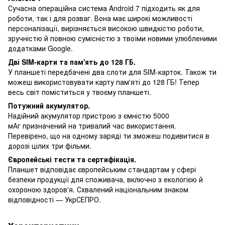
Сучасна операційна система Android 7 підходить як для
роботи, так і для розваг. Вона має широкі можливості
персоналізації, вирізняється високою швидкістю роботи,
зручністю й повною сумісністю з твоїми новими улюбленими
додатками Google.
Дві SIM-карти та пам'ять до 128 ГБ.
У планшеті передбачені два слоти для SIM-карток. Також ти
можеш використовувати карту пам'яті до 128 ГБ! Тепер
весь світ поміститься у твоєму планшеті.
Потужний акумулятор.
Надійний акумулятор пристрою з ємністю 5000
мАг призначений на тривалий час використання.
Перевірено, що на одному заряді ти зможеш подивитися в
дорозі цілих три фільми.
Європейські тести та сертифікація.
Планшет відповідає європейським стандартам у сфері
безпеки продукції для споживача, включно з екологією й
охороною здоров'я. Схвалений національним знаком
відповідності — УкрСЕПРО.