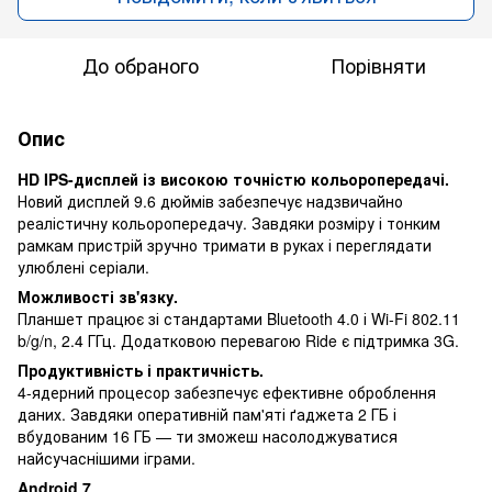
До обраного
Порівняти
Опис
HD IPS-дисплей із високою точністю кольоропередачі.
Новий дисплей 9.6 дюймів забезпечує надзвичайно
реалістичну кольоропередачу. Завдяки розміру і тонким
рамкам пристрій зручно тримати в руках і переглядати
улюблені серіали.
Можливості зв'язку.
Планшет працює зі стандартами Bluetooth 4.0 і Wi-Fi 802.11
b/g/n, 2.4 ГГц. Додатковою перевагою Ride є підтримка 3G.
Продуктивність і практичність.
4-ядерний процесор забезпечує ефективне оброблення
даних. Завдяки оперативній пам'яті ґаджета 2 ГБ і
вбудованим 16 ГБ — ти зможеш насолоджуватися
найсучаснішими іграми.
Android 7