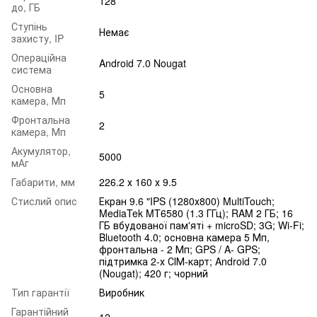
128
до, ГБ
Ступінь
Немає
захисту, IP
Операційна
Android 7.0 Nougat
система
Основна
5
камера, Мп
Фронтальна
2
камера, Мп
Акумулятор,
5000
мАг
Габарити, мм
226.2 х 160 х 9.5
Стислий опис
Екран 9.6 "IPS (1280х800) MultiTouch;
MediaTek MT6580 (1.3 ГГц); RAM 2 ГБ; 16
ГБ вбудованої пам'яті + microSD; 3G; Wi-Fi;
Bluetooth 4.0; основна камера 5 Мп,
фронтальна - 2 Мп; GPS / A- GPS;
підтримка 2-х СІМ-карт; Android 7.0
(Nougat); 420 г; чорний
Тип гарантії
Виробник
Гарантійний
12