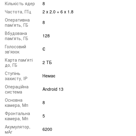
Кількість ядер
8
Частота, ГГц
2 х 2.0 + 6 х 1.8
Оперативна
8
пам'ять, ГБ
Вбудована
128
пам'ять, ГБ
Голосовий
Є
зв'язок
Карта пам'яті
2 ТБ
до, ГБ
Ступінь
Немає
захисту, IP
Операційна
Android 13
система
Основна
8
камера, Мп
Фронтальна
5
камера, Мп
Акумулятор,
6200
мАг