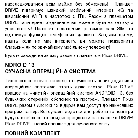
насолоджуватися всім майже без обмежень! Планшет
DRIVE підтримує швидкий мобільний інтернет 4G та
швидкісний Wi-Fi з частотою 5 ГГц. Разом з планшетом
DRIVE та інтернет з’єднанням ви можете бути на зв’язку з
усім світом! Планшет оснащений роз’ємом nano-SIM та
підтримує функцію телефонних дзвінків. Завдяки цьому,
навіть коли не має інтернету, ви можете подзвонити
близьким як по звичайному мобільному телефону!
Будьте завжди на зв’язку разом з планшетом Pixus DRIVE.
NDROID 13
СУЧАСНА ОПЕРАЦІЙНА СИСТЕМА
Технології не стоять на місці та сумісність нових додатків з
операційною системою стоїть дуже гостро! Pixus DRIVE
працює на «чистій» операційній системі ANDROID 13, без
будь-яких сторонніх оболонок та програм. Планшет Pixus
DRIVE разом з Android 13 відкриє вам доступ до найновіших
програм та ігор. Всі сучасні додатки для роботи та нові ігри
будуть стабільно та швидко працювати на планшеті DRIVE!
Pixus DRIVE – новий планшет для сучасного світу!
ПОВНИЙ КОМПЛЕКТ