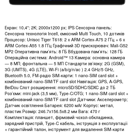
Екран: 10,4"; 2K; 2000х1200 px; IPS Сенсорна панель:
Сенсорна технологія Incell, ємкісний Multi Touch, 10 дотиків
Процесор: Unisoc Tiger T618: 2 x ARM Cortex-A75 2 ГГц + 6 x
ARM Cortex-A55 1.8 ГГц Графічний 3D прискорювач: Mali-G52
MP2 Оперативна пам’ять: 8 ГБ Вбудована пам’ять: 128 ГБ
Операційна система: Android™ 13 Камера: основна камера
— 8 МП; фронтальна — 5 MП Стандарти зв’язку: 2G (GSM),
3G (UMTS), 4G (LTE), Wi-Fi (а/b/g/n/ас ) 2.4 GHz/5 GHz,
Bluetooth 5.0, FM-радіо SIM-карти: 1 nano-SIM card slot +
комбінований nano-SIM/TF card slot Навігація: GPS, A-GPS,
BeiDou Слот розширення: microSD/SDHC/SDXC до 2 ТБ
Роз’єми: mini-jack (3,5 мм), Type-C/OTG; 1 nano-SIM card slot +
комбінований nano-SIM/TF card slot Датчики: Акселерометр;
Датчик освітлення Батарея: 6200 мАг Корпус: метал,
пластик Розмір: 246.7x156.5x8.2 мм Вага: 470 г
Комплектація: планшет, фірмовий чохол-обкладинка,
зарядний пристрій, Type-C кабель, інструкція з експлуатації
+ гарантійний талон, інструмент для видалення SIM-карти