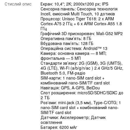
Стислий опис
Екран: 10,4"; 2K; 2000х1200 px; IPS
Сенсорна панель: Сенсорна технологія
Incell, ємкісний Multi Touch, 10 дотиків
Процесор: Unisoc Tiger T618: 2 x ARM
Cortex-A75 2 ГГц + 6 x ARM Cortex-A55 1.8
ГГц
Графічний 3D прискорювач: Mali-G52 MP2
Оперативна пам’ять: 8 ГБ
Вбудована пам’ять: 128 ГБ
Операційна система: Android™ 13
Камера: основна камера — 8 МП;
фронтальна — 5 MП
Стандарти зв’язку: 2G (GSM), 3G (UMTS),
4G (LTE), Wi-Fi (а/b/g/n/ас ) 2.4 GHz/5 GHz,
Bluetooth 5.0, FM-радіо
SIM-карти: 1 nano-SIM card slot +
комбінований nano-SIM/TF card slot
Навігація: GPS, A-GPS, BeiDou
Слот розширення: microSD/SDHC/SDXC до
2 ТБ
Роз’єми: mini-jack (3,5 мм), Type-C/OTG; 1
nano-SIM card slot + комбінований nano-
SIM/TF card slot
Датчики: Акселерометр; Датчик
освітлення
Батарея: 6200 мАг