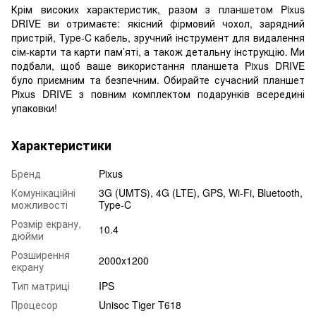
Крім високих характеристик, разом з планшетом Pixus
DRIVE ви отримаєте: якісний фірмовий чохол, зарядний
пристрій, Type-C кабель, зручний інструмент для видалення
сім-карти та карти пам’яті, а також детальну інструкцію. Ми
подбали, щоб ваше використання планшета Pixus DRIVE
було приємним та безпечним. Обирайте сучасний планшет
Pixus DRIVE з повним комплектом подарунків всередині
упаковки!
Характеристики
Бренд
Pixus
Комунікаційні
3G (UMTS), 4G (LTE), GPS, Wi-Fi, Bluetooth,
можливості
Type-C
Розмір екрану,
10.4
дюйми
Розширення
2000x1200
екрану
Тип матриці
IPS
Процесор
Unisoc Tiger T618