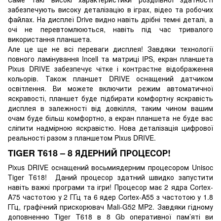
забезпечують високу деталізацію в іграх, відео та робочих
файлах. На дисплеї Drive видно навіть дрібні темні деталі, а
очі не перевтомлюються, навіть під час тривалого
використання планшета.
Але це ще не всі переваги дисплея! Завдяки технології
повного ламінування Incell та матриці IPS, екран планшета
Pixus DRIVE забезпечує чітке і контрастне відображення
кольорів. Також планшет DRIVE оснащений датчиком
освітлення. Ви можете включити режим автоматичної
яскравості, планшет буде підбирати комфортну яскравість
дисплея в залежності від довкілля, таким чином вашим
очам буде більш комфортно, а екран планшета не буде вас
сліпити надмірною яскравістю. Нова деталізація цифрової
реальності разом з планшетом Pixus DRIVE.
TIGER T618 – 8 ЯДЕРНИЙ ПРОЦЕСОР!
Pixus DRIVE оснащений восьмиядерним процесором Unisoc
Tiger T618! Даний процесор здатний швидко запустити
навіть важкі програми та ігри! Процесор має 2 ядра Cortex-
A75 частотою у 2 ГГц та 6 ядер Cortex-A55 з частотою у 1.8
ГГц, графічний прискорювач Mali-G52 MP2. Завдяки гідному
доповненню Tiger T618 в 8 Gb оперативної пам’яті ви