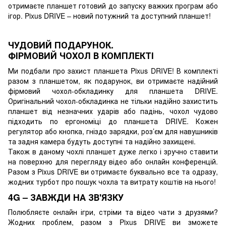
отримаєте планшет готовий до запуску важких програм або
ігор. Pixus DRIVE – новий потужний та доступний планшет!
ЧУДОВИЙ ПОДАРУНОК.
ФІРМОВИЙ ЧОХОЛ В КОМПЛЕКТІ
Ми подбали про захист планшета Pixus DRIVE! В комплекті
разом з планшетом, як подарунок, ви отримаєте надійний
фірмовий чохол-обкладинку для планшета DRIVE.
Оригінальний чохол-обкладинка не тільки надійно захистить
планшет від незначних ударів або падінь, чохол чудово
підходить по ергономіці до планшета DRIVE. Кожен
регулятор або кнопка, гніздо зарядки, роз’єм для навушників
та задня камера будуть доступні та надійно захищені.
Також в даному чохлі планшет дуже легко і зручно ставити
на поверхню для перегляду відео або онлайн конференцій.
Разом з Pixus DRIVE ви отримаєте буквально все та одразу,
жодних турбот про пошук чохла та витрату коштів на нього!
4G – ЗАВЖДИ НА ЗВ'ЯЗКУ
Полюбляєте онлайн ігри, стріми та відео чати з друзями?
Жодних проблем, разом з Pixus DRIVE ви зможете