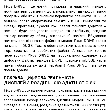
Pixus DRIVE – це новий, потужний та надійний планшет,
який здатний розганяти до максимальної швидкості важкі
програми або ігри! Основною перевагою планшета DRIVE є
великий обсяг оперативної пам’яті - 8 GB. Вимогливі та
складні програми, сучасні ігри, безліч фонових додатків –
все це буде працювати швидко та стабільно, завдяки
такому великому обсягу оперативної пам’яті. Вбудована
пам'ять для зберігання файлів в моделі Pixus DRIVE також
не мала - 128 GB. Такого обсягу вистачить для всіх великих
ігор, додатків та особистих файлів. А якщо ви хочете
перетворити Pixus DRIVE на персональних схованок всіх
цифрових файлів, планшет DRIVE підтримує microSD карти
пам’яті обсягом аж до 2 Терабайт! Pixus DRIVE – відчуйте
повний драйв!
ЯСКРАВА ЦИФРОВА РЕАЛЬНІСТЬ.
ДИСПЛЕЙ З РОЗДІЛЬНОЮ ЗДАТНІСТЮ 2K
Pixus DRIVE оснащений новим, яскравим дисплеєм, здатним
відтворювати надзвичайно деталізоване та насичене
зображення! Розмір великого дисплея моделі Pixus DRIVE
складає 10.4 дюйми, роздільна здатність 2К (2000х1200 px).
Саме такі високі характеристики роздільної здатності