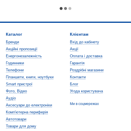
Каталог
Клієнтам
Бренди
Вхід до кабінету
Акційні пропозиції
Акції
Енергонезалежність
Оплата і доставка
Годинники
Гарантія
Телефони
Роздрібні магазини
Планшети, книги, ноутбуки
Контакти
Smart пристрої
Блог
Фото, Відео
Угода користувача
Аудіо
Ми в соцмережах
Аксесуари до електроніки
Комп'ютерна периферія
Автотовари
Товари для дому