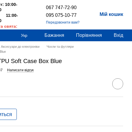
т: 10:00-
067 747-72-90
0
Мій кошик
095 075-10-77
 11:00-
0
Передзвонити вам?
та свята:
дні
Бажання
Порівняння
Вхід
Укр
Аксесуари до електроніки
Чохли та футляри
Blue
TPU Soft Case Box Blue
87
Написати відгук
иться