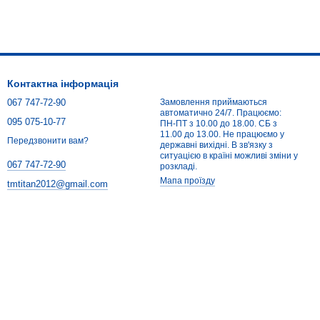
Контактна інформація
067 747-72-90
Замовлення приймаються
автоматично 24/7. Працюємо:
095 075-10-77
ПН-ПТ з 10.00 до 18.00. СБ з
11.00 до 13.00. Не працюємо у
Передзвонити вам?
державні вихідні. В зв'язку з
ситуацією в країні можливі зміни у
067 747-72-90
розкладі.
Мапа проїзду
tmtitan2012@gmail.com