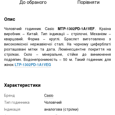
До обраного
Порівняти
Опис
Чоловічий годинник Casio
MTP-1302PD-1A1VEF
. Країна
виробник – Китай. Тип індикації – стрілочні. Механізм –
кварцовий. Форма – круглі. Браслет виготовлено з
високоякісної нержавіючої сталі. На чорному циферблаті
розташовані мітки та дата. Люмінесцентне покриття на
стрілках. Скло – мінеральне, стійке до виникнення
подряпин. Водонепроникність – 50 м. Такий годинник для
жінок
LTP-1302PD-1A1VEG
Характеристики
Бренд
Casio
Тип годинника
Чоловічий
Індикація
аналогова (стрілки)