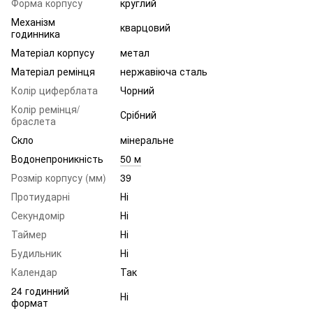
Форма корпусу
круглий
Механізм
кварцовий
годинника
Матеріал корпусу
метал
Матеріал ремінця
нержавіюча сталь
Колір циферблата
Чорний
Колір ремінця/
Срібний
браслета
Скло
мінеральне
Водонепроникність
50 м
Розмір корпусу (мм)
39
Протиударні
Ні
Секундомір
Ні
Таймер
Ні
Будильник
Ні
Календар
Так
24 годинний
Ні
формат