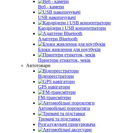
Веб - камери
USB накопичувачі
Кардрідери і USB концентратори
Адаптери Bluetooth
Блоки живлення для ноутбуків
Принтери етикеток, чеків
Автотовари
Відеореєстратори
GPS навігатори
FM-трансмітери
Автомобільні порохотяги
Тримачі та підставки
Розгалужувачі прикурювача