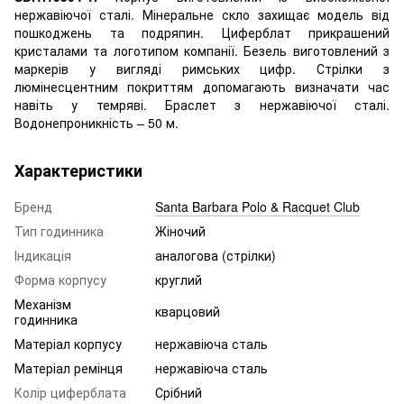
нержавіючої сталі. Мінеральне скло захищає модель від
пошкоджень та подряпин. Циферблат прикрашений
кристалами та логотипом компанії. Безель виготовлений з
маркерів у вигляді римських цифр. Стрілки з
люмінесцентним покриттям допомагають визначати час
навіть у темряві. Браслет з нержавіючої сталі.
Водонепроникність – 50 м.
Характеристики
Бренд
Santa Barbara Polo & Racquet Club
Тип годинника
Жіночий
Індикація
аналогова (стрілки)
Форма корпусу
круглий
Механізм
кварцовий
годинника
Матеріал корпусу
нержавіюча сталь
Матеріал ремінця
нержавіюча сталь
Колір циферблата
Срібний