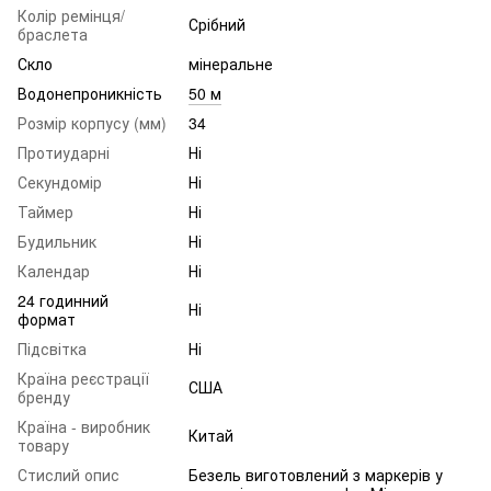
Колір ремінця/
Срібний
браслета
Скло
мінеральне
Водонепроникність
50 м
Розмір корпусу (мм)
34
Протиударні
Ні
Секундомір
Ні
Таймер
Ні
Будильник
Ні
Календар
Ні
24 годинний
Ні
формат
Підсвітка
Ні
Країна реєстрації
США
бренду
Країна - виробник
Китай
товару
Стислий опис
Безель виготовлений з маркерів у