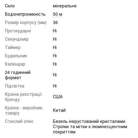
Скло
мінеральне
Водонепроникність
50 м
Розмір корпусу (мм)
36
Протиударні
Ні
Секундомір
Ні
Таймер
Ні
Будильник
Ні
Календар
Ні
24 годинний
Ні
формат
Підсвітка
Ні
Країна реєстрації
США
бренду
Країна - виробник
Китай
товару
Стислий опис
Безель інкрустований кристалами.
Стрілки та мітки з люмінесцентним
покриттям