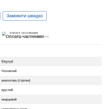
Замовити швидко
ОПЛАТА ЧАСТИНАМИ
6 платежів по 1 320.00 грн
Kleynod
Чоловічий
аналогова (стрілки)
круглий
кварцовий
нержавіюча сталь