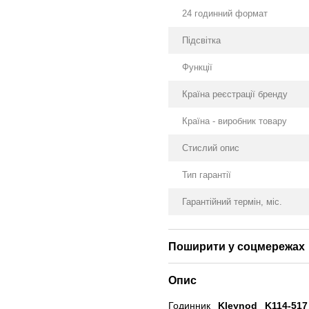
24 годинний формат
Підсвітка
Функції
Країна реєстрації бренду
Країна - виробник товару
Стислий опис
Тип гарантії
Гарантійний термін, міс.
Поширити у соцмережах
Опис
Годинник
Kleynod K114-517