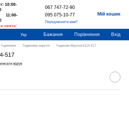
т: 10:00-
067 747-72-90
0
Мій кошик
095 075-10-77
 11:00-
0
Передзвонити вам?
та свята:
дні
Бажання
Порівняння
Вхід
Укр
Годинники
Годинники наручні
Годинник Kleynod K114-517
4-517
писати відгук