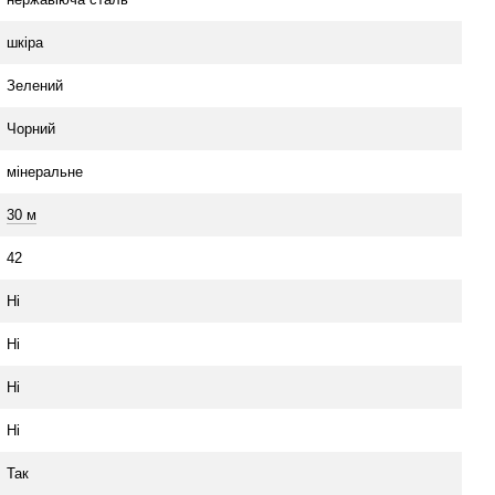
шкіра
Зелений
Чорний
мінеральне
30 м
42
Ні
Ні
Ні
Ні
Так