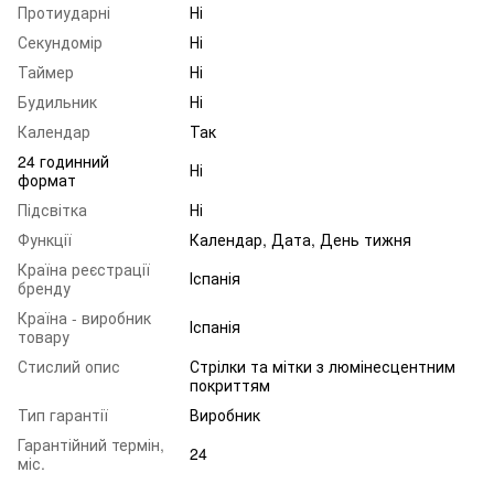
Протиударні
Ні
Секундомір
Ні
Таймер
Ні
Будильник
Ні
Календар
Так
24 годинний
Ні
формат
Підсвітка
Ні
Функції
Календар, Дата, День тижня
Країна реєстрації
Іспанія
бренду
Країна - виробник
Іспанія
товару
Стислий опис
Стрілки та мітки з люмінесцентним
покриттям
Тип гарантії
Виробник
Гарантійний термін,
24
міс.