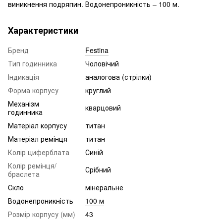
виникнення подряпин. Водонепроникність – 100 м.
Характеристики
Бренд
Festina
Тип годинника
Чоловічий
Індикація
аналогова (стрілки)
Форма корпусу
круглий
Механізм
кварцовий
годинника
Матеріал корпусу
титан
Матеріал ремінця
титан
Колір циферблата
Синій
Колір ремінця/
Срібний
браслета
Скло
мінеральне
Водонепроникність
100 м
Розмір корпусу (мм)
43