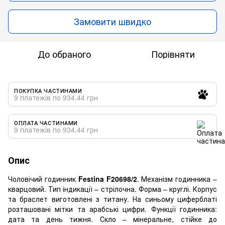
Замовити швидко
До обраного
Порівняти
ПОКУПКА ЧАСТИНАМИ
9 платежів по 934.44 грн
ОПЛАТА ЧАСТИНАМИ
9 платежів по 934.44 грн
Опис
Чоловічий годинник
Festina F20698/2
. Механізм годинника –
кварцовий. Тип індикації – стрілочна. Форма – круглі. Корпус
та браслет виготовлені з титану. На синьому циферблаті
розташовані мітки та арабські цифри. Функції годинника:
дата та день тижня. Скло – мінеральне, стійке до