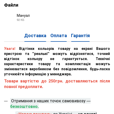
Файли
Мануал
92 КБ
PDF
Доставка
Оплата
Гарантія
Увага!
Відтінки кольорів товару на екрані Вашого
пристрою та "реальні" можуть відрізнятися, точний
відтінок кольору не гарантується. Технічні
характеристики товару та комплектація можуть
змінюватися виробником без повідомлення, будь-ласка
уточнюйте інформацію у менеджера.
Товари вартістю до 250грн. доставляються після
повної предоплати.
Отримання з наших точок самовивозу —
безкоштовно.
«Новою поштою»
по Україні —
на основі