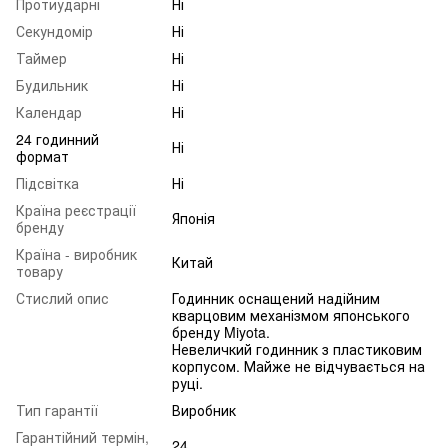
Протиударні
Ні
Секундомір
Ні
Таймер
Ні
Будильник
Ні
Календар
Ні
24 годинний
Ні
формат
Підсвітка
Ні
Країна реєстрації
Японія
бренду
Країна - виробник
Китай
товару
Стислий опис
Годинник оснащений надійним
кварцовим механізмом японського
бренду Miyota.
Невеличкий годинник з пластиковим
корпусом. Майже не відчувається на
руці.
Тип гарантії
Виробник
Гарантійний термін,
24