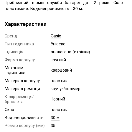
Приблизний термін служби батареї до 2 років. Скло -
пластикове. Водонепроникність - 30 м.
Характеристики
Бренд
Casio
Тип годинника
Унісекс
Індикація
аналогова (стрілки)
Форма корпусу
круглий
Механізм
кварцовий
годинника
Матеріал корпусу
пластик
Матеріал ремінця
каучук/полімер
Колір ремінця/
Чорний
браслета
Скло
пластик
Водонепроникність
30 м
Розмір корпусу (мм)
35