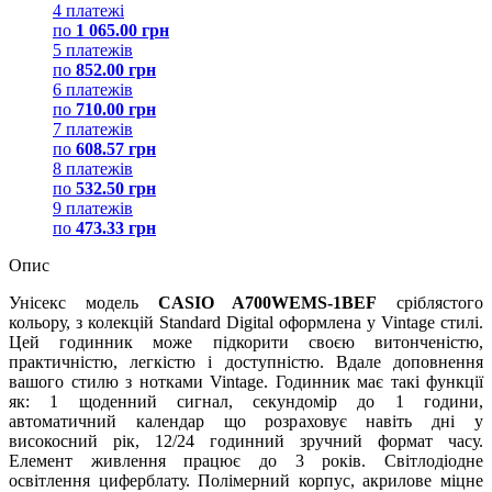
4 платежі
по
1 065.00 грн
5 платежів
по
852.00 грн
6 платежів
по
710.00 грн
7 платежів
по
608.57 грн
8 платежів
по
532.50 грн
9 платежів
по
473.33 грн
Опис
Унісекс модель
CASIO A700WEMS-1BEF
сріблястого
кольору, з колекцій Standard Digital оформлена у Vintage стилі.
Цей годинник може підкорити своєю витонченістю,
практичністю, легкістю і доступністю. Вдале доповнення
вашого стилю з нотками Vintage. Годинник має такі функції
як: 1 щоденний сигнал, секундомір до 1 години,
автоматичний календар що розраховує навіть дні у
високосний рік, 12/24 годинний зручний формат часу.
Елемент живлення працює до 3 років. Світлодіодне
освітлення циферблату. Полімерний корпус, акрилове міцне