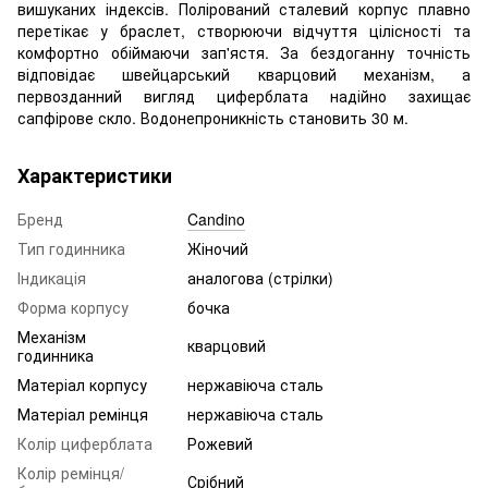
вишуканих індексів. Полірований сталевий корпус плавно
перетікає у браслет, створюючи відчуття цілісності та
комфортно обіймаючи зап'ястя. За бездоганну точність
відповідає швейцарський кварцовий механізм, а
первозданний вигляд циферблата надійно захищає
сапфірове скло. Водонепроникність становить 30 м.
Характеристики
Бренд
Candino
Тип годинника
Жіночий
Індикація
аналогова (стрілки)
Форма корпусу
бочка
Механізм
кварцовий
годинника
Матеріал корпусу
нержавіюча сталь
Матеріал ремінця
нержавіюча сталь
Колір циферблата
Рожевий
Колір ремінця/
Срібний