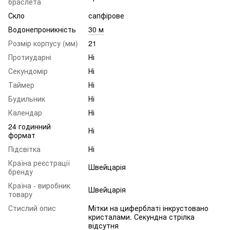
браслета
Скло
сапфірове
Водонепроникність
30 м
Розмір корпусу (мм)
21
Протиударні
Ні
Секундомір
Ні
Таймер
Ні
Будильник
Ні
Календар
Ні
24 годинний
Ні
формат
Підсвітка
Ні
Країна реєстрації
Швейцарія
бренду
Країна - виробник
Швейцарія
товару
Стислий опис
Мітки на циферблаті інкрустовано
кристалами. Секундна стрілка
відсутня