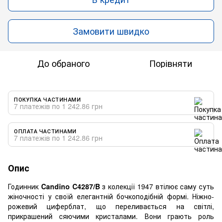
Замовити швидко
До обраного
Порівняти
ПОКУПКА ЧАСТИНАМИ
7 платежів по 1 242.86 грн
ОПЛАТА ЧАСТИНАМИ
7 платежів по 1 242.86 грн
Опис
Годинник
Candino C4287/B
з колекції 1947 втілює саму суть
жіночності у своїй елегантній бочкоподібній формі. Ніжно-
рожевий циферблат, що переливається на світлі,
прикрашений сяючими кристалами. Вони грають роль