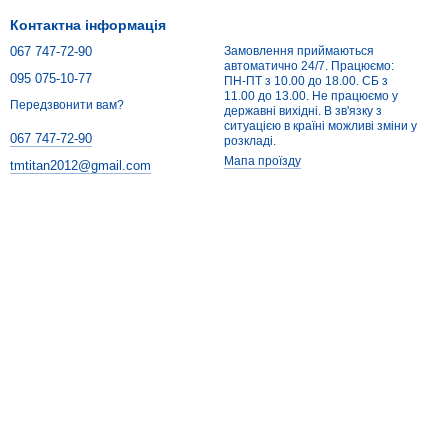
Контактна інформація
067 747-72-90
Замовлення приймаються
автоматично 24/7. Працюємо:
095 075-10-77
ПН-ПТ з 10.00 до 18.00. СБ з
11.00 до 13.00. Не працюємо у
Передзвонити вам?
державні вихідні. В зв'язку з
ситуацією в країні можливі зміни у
067 747-72-90
розкладі.
Мапа проїзду
tmtitan2012@gmail.com