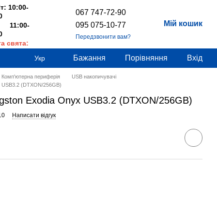
т: 10:00-
067 747-72-90
0
Мій кошик
095 075-10-77
 11:00-
0
Передзвонити вам?
та свята:
дні
Бажання
Порівняння
Вхід
Укр
Комп'ютерна периферія
USB накопичувачі
yx USB3.2 (DTXON/256GB)
ngston Exodia Onyx USB3.2 (DTXON/256GB)
10
Написати відгук