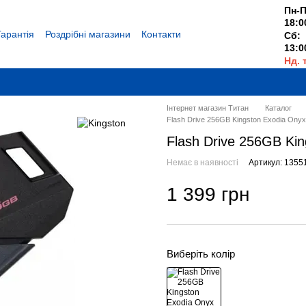
Пн-П
18:0
Гарантія
Роздрібні магазини
Контакти
Сб:
13:0
Нд. 
Вихі
Інтернет магазин Титан
Каталог
Flash Drive 256GB Kingston Exodia On
Flash Drive 256GB Ki
Немає в наявності
Артикул: 1355
1 399 грн
Виберіть колір