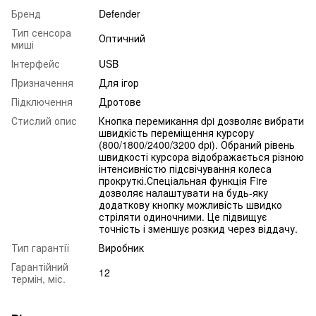
Бренд
Defender
Тип сенсора
Оптичний
миші
Інтерфейс
USB
Призначення
Для ігор
Підключення
Дротове
Стислий опис
Кнопка перемикання dpi дозволяє вибрати
швидкість переміщення курсору
(800/1800/2400/3200 dpi). Обраний рівень
швидкості курсора відображається різною
інтенсивністю підсвічування колеса
прокруткі.Спеціальная функція Fire
дозволяє налаштувати на будь-яку
додаткову кнопку можливість швидко
стріляти одиночними. Це підвищує
точність і зменшує розкид через віддачу.
Тип гарантії
Виробник
Гарантійний
12
термін, міс.