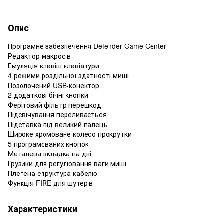
Опис
Програмне
забезпечення
Defender Game Center
Редактор
макросів
Емуляція
клавіш
клавіатури
4
режими роздільної здатності
миші
Позолочений
USB
-
конектор
2
додаткові
бічні
кнопки
Ферітовий
фільтр
перешкод
Підсвічування
переливається
Підставка
під
великий
палець
Широке
хромоване
колесо
прокрутки
5
програмованих
кнопок
Металева
вкладка
на
дні
Грузики
для
регулювання
ваги
миші
Плетена
структура
кабелю
Функція
FIRE
для
шутерів
Характеристики