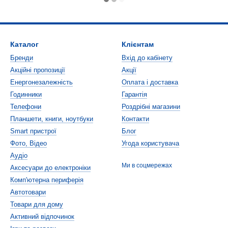
Каталог
Клієнтам
Бренди
Вхід до кабінету
Акційні пропозиції
Акції
Енергонезалежність
Оплата і доставка
Годинники
Гарантія
Телефони
Роздрібні магазини
Планшети, книги, ноутбуки
Контакти
Smart пристрої
Блог
Фото, Відео
Угода користувача
Аудіо
Ми в соцмережах
Аксесуари до електроніки
Комп'ютерна периферія
Автотовари
Товари для дому
Активний відпочинок