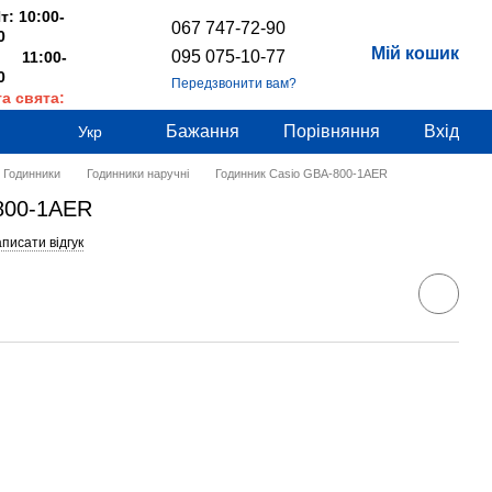
т: 10:00-
067 747-72-90
0
Мій кошик
095 075-10-77
 11:00-
0
Передзвонити вам?
та свята:
дні
Бажання
Порівняння
Вхід
Укр
Годинники
Годинники наручні
Годинник Casio GBA-800-1AER
800-1AER
писати відгук