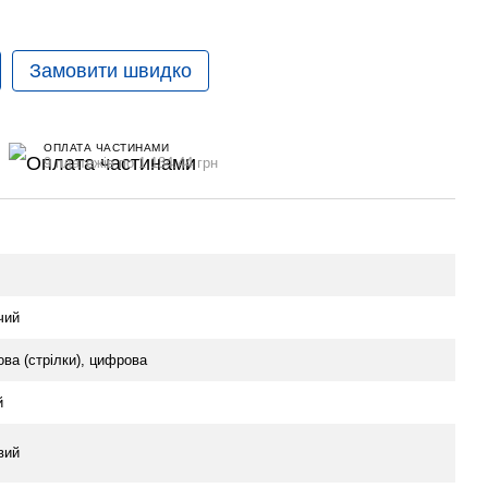
Замовити швидко
ОПЛАТА ЧАСТИНАМИ
9 платежів по 1 134.44 грн
чий
ова (стрілки), цифрова
й
вий