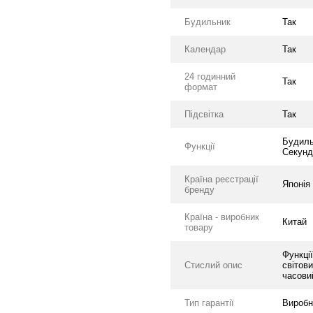
Будильник
Так
Календар
Так
24 годинний
Так
формат
Підсвітка
Так
Будиль
Функції
Секунд
Країна реєстрації
Японія
бренду
Країна - виробник
Китай
товару
Функці
Стислий опис
світови
часовий
Тип гарантії
Виробн