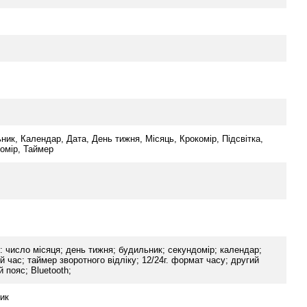
ник, Календар, Дата, День тижня, Місяць, Крокомір, Підсвітка,
омір, Таймер
ї: число місяця; день тижня; будильник; секундомір; календар;
й час; таймер зворотного відліку; 12/24г. формат часу; другий
 пояс; Bluetooth;
ик