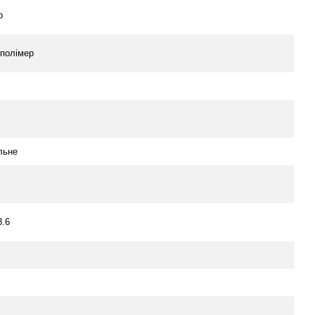
р
/полімер
льне
8.6