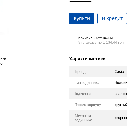
Купити
В кредит
ПОКУПКА ЧАСТИНАМИ
9 платежів по 1 134.44 грн
Характеристики
Бренд
Casio
Тип годинника
Чолові
Індикація
аналог
Форма корпусу
кругли
Механізм
кварцо
годинника