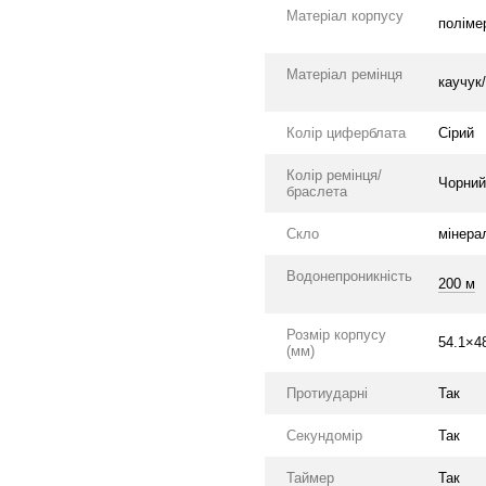
Матеріал корпусу
поліме
Матеріал ремінця
каучук
Колір циферблата
Сірий
Колір ремінця/
Чорний
браслета
Скло
мінера
Водонепроникність
200 м
Розмір корпусу
54.1×4
(мм)
Протиударні
Так
Секундомір
Так
Таймер
Так