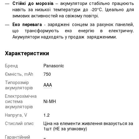
Стійкі до морозів
– акумулятори стабільно працюють
навіть за низької температури до -20°С. Ідеально для
зимових активностей на свіжому повітрі.
Еко перевага
- заряджені сонцем за рахунок панелей,
що трансформують еко енергію в електричну.
Акумулятори надходять у продаж зарядженими.
Характеристики
Бренд
Panasonic
Ємність, mAh
750
Типорозмір
AAA
акумуляторів
Електрохімічна
система
Ni-MH
акумуляторів
Напруга, V
1.2
Стислий опис
Ціна на елементи живлення вказується за
1шт (НЕ за упаковку)
Гарантійний