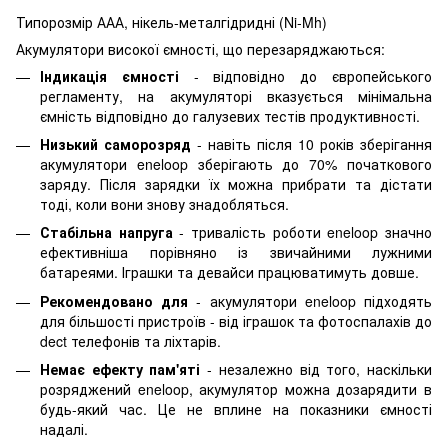
Типорозмір ААА, нікель-металгідридні (Ni-Mh)
Акумулятори високої ємності, що перезаряджаються:
Індикація ємності
- відповідно до європейського
регламенту, на акумуляторі вказується мінімальна
ємність відповідно до галузевих тестів продуктивності.
Низький саморозряд
- навіть після 10 років зберігання
акумулятори eneloop зберігають до 70% початкового
заряду. Після зарядки їх можна прибрати та дістати
тоді, коли вони знову знадобляться.
Стабільна напруга
- тривалість роботи eneloop значно
ефективніша порівняно із звичайними лужними
батареями. Іграшки та девайси працюватимуть довше.
Рекомендовано для
- акумулятори eneloop підходять
для більшості пристроїв - від іграшок та фотоспалахів до
dect телефонів та ліхтарів.
Немає ефекту пам'яті
- незалежно від того, наскільки
розряджений eneloop, акумулятор можна дозарядити в
будь-який час. Це не вплине на показники ємності
надалі.