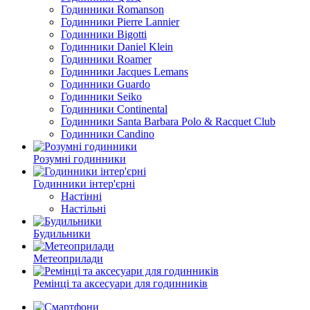
Годинники Romanson
Годинники Pierre Lannier
Годинники Bigotti
Годинники Daniel Klein
Годинники Roamer
Годинники Jacques Lemans
Годинники Guardo
Годинники Seiko
Годинники Continental
Годинники Santa Barbara Polo & Racquet Club
Годинники Candino
Розумні годинники
Годинники інтер'єрні
Настінні
Настільні
Будильники
Метеоприлади
Ремінці та аксесуари для годинників