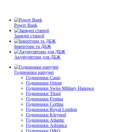
Power Bank
Зарядні станції
Інвертори та ДБЖ
Акумулятори для ДБЖ
Годинники наручні
Годинники Casio
Годинники Orient
Годинники Swiss Military Hanowa
Годинники Tissot
Годинники Festina
Годинники Certina
Годинники Royal London
Годинники Kleynod
Годинники Atlantic
Годинники Adriatica
Годинники Q&Q