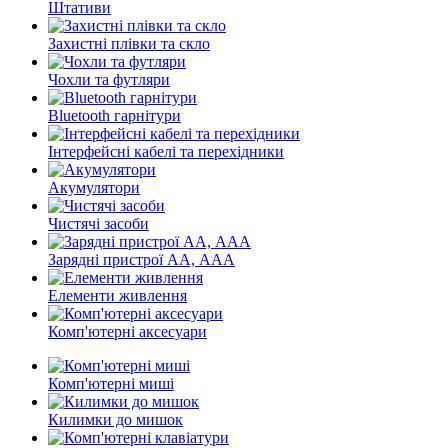
Штативи
Захистні плівки та скло
Чохли та футляри
Bluetooth гарнітури
Інтерфейсні кабелі та перехідники
Акумулятори
Чистячі засоби
Зарядні пристрої АА, ААА
Елементи живлення
Комп'ютерні аксесуари
Комп'ютерні миші
Килимки до мишок