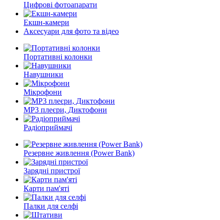
Цифрові фотоапарати
Екшн-камери
Аксесуари для фото та відео
Портативні колонки
Навушники
Мікрофони
MP3 плеєри, Диктофони
Радіоприймачі
Резервне живлення (Power Bank)
Зарядні пристрої
Карти пам'яті
Палки для селфі