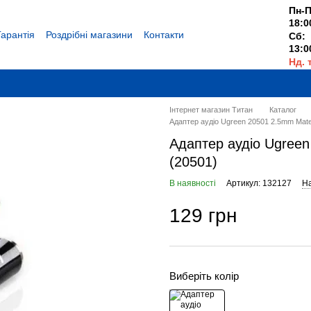
Пн-П
18:0
Гарантія
Роздрібні магазини
Контакти
Сб:
13:0
Нд. 
Вихі
Інтернет магазин Титан
Каталог
Адаптер аудіо Ugreen 20501 2.5mm Mate
Адаптер аудіо Ugree
(20501)
В наявності
Артикул: 132127
На
129 грн
Виберіть колір