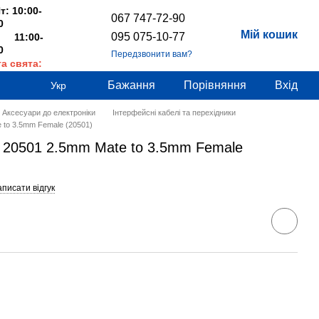
т: 10:00-
067 747-72-90
0
Мій кошик
095 075-10-77
 11:00-
0
Передзвонити вам?
та свята:
дні
Бажання
Порівняння
Вхід
Укр
Аксесуари до електроніки
Інтерфейсні кабелі та перехідники
 to 3.5mm Female (20501)
n 20501 2.5mm Mate to 3.5mm Female
писати відгук