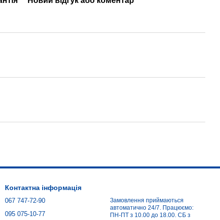
антія
Новий відгук або коментар
Контактна інформація
067 747-72-90
Замовлення приймаються
автоматично 24/7. Працюємо:
095 075-10-77
ПН-ПТ з 10.00 до 18.00. СБ з