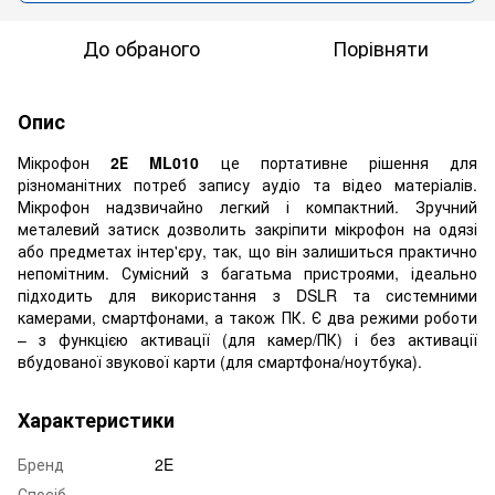
До обраного
Порівняти
Опис
Мікрофон
2Е ML010
це портативне рішення для
різноманітних потреб запису аудіо та відео матеріалів.
Мікрофон надзвичайно легкий і компактний. Зручний
металевий затиск дозволить закріпити мікрофон на одязі
або предметах інтер'єру, так, що він залишиться практично
непомітним. Сумісний з багатьма пристроями, ідеально
підходить для використання з DSLR та системними
камерами, смартфонами, а також ПК. Є два режими роботи
– з функцією активації (для камер/ПК) і без активації
вбудованої звукової карти (для смартфона/ноутбука).
Характеристики
Бренд
2E
Спосіб