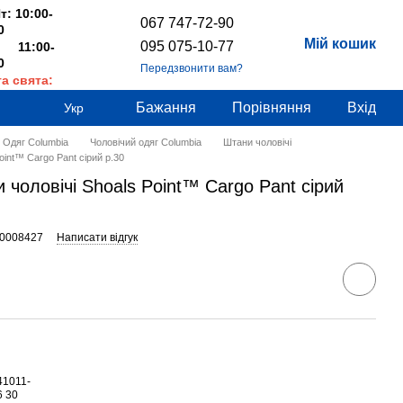
т: 10:00-
067 747-72-90
0
Мій кошик
095 075-10-77
 11:00-
0
Передзвонити вам?
та свята:
дні
Бажання
Порівняння
Вхід
Укр
Одяг Columbia
Чоловічий одяг Columbia
Штани чоловічі
oint™ Cargo Pant сірий р.30
 чоловічі Shoals Point™ Cargo Pant сірий
00008427
Написати відгук