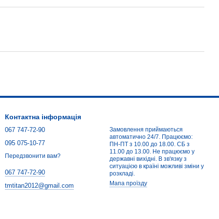
Контактна інформація
067 747-72-90
Замовлення приймаються
автоматично 24/7. Працюємо:
095 075-10-77
ПН-ПТ з 10.00 до 18.00. СБ з
11.00 до 13.00. Не працюємо у
Передзвонити вам?
державні вихідні. В зв'язку з
ситуацією в країні можливі зміни у
067 747-72-90
розкладі.
Мапа проїзду
tmtitan2012@gmail.com