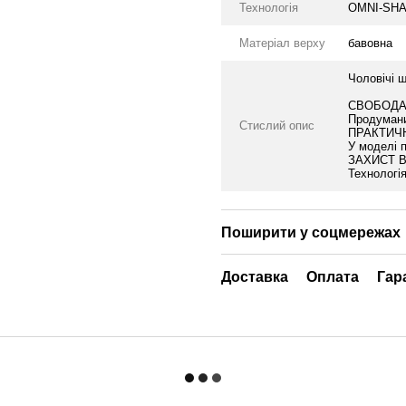
Технологія
OMNI-SH
Матеріал верху
бавовна
Чоловічі ш
СВОБОДА
Продумани
Стислий опис
ПРАКТИЧ
У моделі 
ЗАХИСТ В
Технологія
Поширити у соцмережах
Доставка
Оплата
Гар