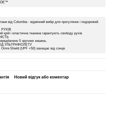
ADE™
тани від Columbia - відмінний вибір для прогулянок і подорожей.
 РУХІВ
й крій і еластична тканина гарантують свободу рухів.
НІСТЬ
передбачено 5 зручних кишень.
ІД УЛЬТРАФІОЛЕТУ
 Omni-Shield (UPF +50) захищає від сонця.
антія
Новий відгук або коментар