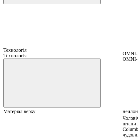
Технологія
OMNI
Технологія
OMNI
Матеріал верху
нейлон
Чоловіч
штани 
Columbi
чудови