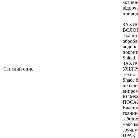
активн
відпоч
природ
ЗАХИС
ВОЛО
Ткани
обробл
водон
покрит
Shield.
ЗАХИС
Стислий опис
УЛЬТР
Технол
Shade 
шкідли
випром
КОМФ
ПОСА
Еластан
тканин
забезп
максим
зручну
ПРАК