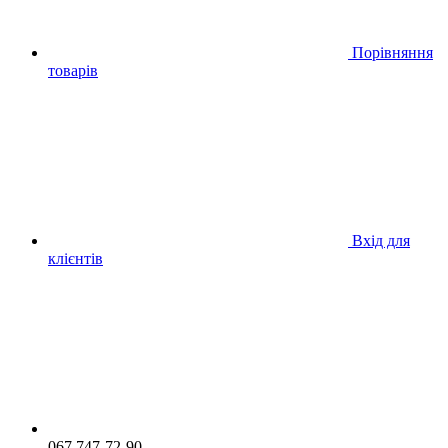
Порівняння
товарів
Вхід для
клієнтів
067 747-72-90