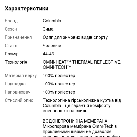
Характеристики
Бренд
Columbia
Сезон
Зима
Призначення
Одяг для зимових видiв спорту
Стать
Чоловіче
Розмір
44-46
Технологія
OMNI-HEAT™ THERMAL REFLECTIVE,
OMNI-TECH™
Матеріал верху
100% поліестер
Підкладка
100% поліестер
Наповнювач
100% поліестер
Стислий опис
Технологічна гірськолижна куртка від
Columbia - це гарантія комфорту і
впевненості на схилі.
ВОДОНЕПРОНИКНА МЕМБРАНА
Мікропорова мембрана Omni-Tech з
проклеєними швами не дозволяє
проникати волозі всередину вироби і