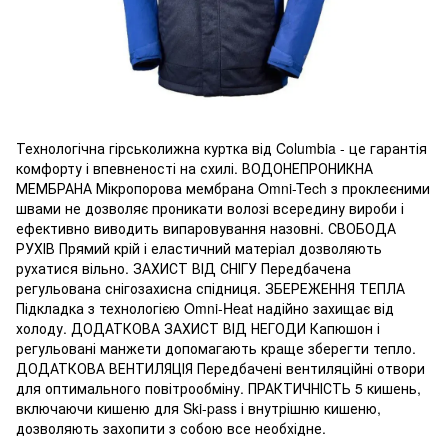
Технологічна гірськолижна куртка від Columbia - це гарантія
комфорту і впевненості на схилі. ВОДОНЕПРОНИКНА
МЕМБРАНА Мікропорова мембрана Omni-Tech з проклеєними
швами не дозволяє проникати волозі всередину вироби і
ефективно виводить випаровування назовні. СВОБОДА
РУХІВ Прямий крій і еластичний матеріал дозволяють
рухатися вільно. ЗАХИСТ ВІД СНІГУ Передбачена
регульована снігозахисна спідниця. ЗБЕРЕЖЕННЯ ТЕПЛА
Підкладка з технологією Omni-Heat надійно захищає від
холоду. ДОДАТКОВА ЗАХИСТ ВІД НЕГОДИ Капюшон і
регульовані манжети допомагають краще зберегти тепло.
ДОДАТКОВА ВЕНТИЛЯЦІЯ Передбачені вентиляційні отвори
для оптимального повітрообміну. ПРАКТИЧНІСТЬ 5 кишень,
включаючи кишеню для Ski-pass і внутрішню кишеню,
дозволяють захопити з собою все необхідне.