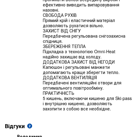
ефективно виводить випаровування
назовні.
СВОБОДА РУХІВ
Прямий крій і еластичний матеріал
дозволяють рухатися вільно.
ЗАХИСТ ВІД СНІГУ
Передбачена регульована снігозахисна
спідниця.
ЗБЕРЕЖЕННЯ ТЕПЛА
Підкладка з технологією Omni-Heat
надійно захищає від холоду.
ДОДАТКОВА ЗАХИСТ ВІД НЕГОДИ
Капюшон і регульовані манжети
допомагають краще зберегти тепло.
ДОДАТКОВА ВЕНТИЛЯЦІЯ
Передбачені вентиляційні отвори для
оптимального повітрообміну.
ПРАКТИЧНІСТЬ
5 кишень, включаючи кишеню для Ski-pass
і внутрішню кишеню, дозволяють
захопити з собою все необхідне.
Відгуки
2
Володимир