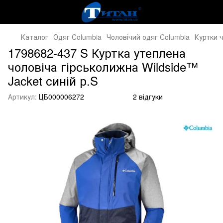
Каталог
Одяг Columbia
Чоловічий одяг Columbia
Куртки ч
1798682-437 S Куртка утеплена
чоловіча гірськолижна Wildside™
Jacket синій р.S
Артикул:
ЦБ000006272
2 відгуки