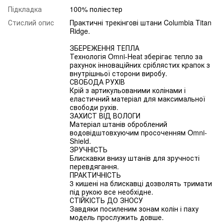
Підкладка
100% поліестер
Стислий опис
Практичні трекінгові штани Columbia Titan
Ridge.
ЗБЕРЕЖЕННЯ ТЕПЛА
Технологія Omni-Heat зберігає тепло за
рахунок інноваційних сріблястих крапок з
внутрішньої сторони виробу.
СВОБОДА РУХІВ
Крій з артикульованими колінами і
еластичний матеріал для максимальної
свободи рухів.
ЗАХИСТ ВІД ВОЛОГИ
Матеріал штанів оброблений
водовідштовхуючим просоченням Omni-
Shield.
ЗРУЧНІСТЬ
Блискавки внизу штанів для зручності
перевдягання.
ПРАКТИЧНІСТЬ
3 кишені на блискавці дозволять тримати
під рукою все необхідне.
СТІЙКІСТЬ ДО ЗНОСУ
Завдяки посиленим зонам колін і паху
модель прослужить довше.