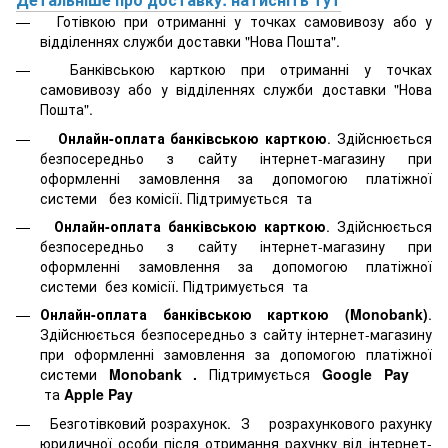
Готівкою при отриманні у точках самовивозу або у
відділеннях служби доставки "Нова Пошта".
Банківською карткою при отриманні у точках
самовивозу або у відділеннях служби доставки "Нова
Пошта".
Онлайн-оплата банківською карткою
. Здійснюється
безпосередньо з сайту інтернет-магазину при
оформленні замовлення за допомогою платіжної
системи
без комісії. Підтримується
та
Онлайн-оплата банківською карткою
. Здійснюється
безпосередньо з сайту інтернет-магазину при
оформленні замовлення за допомогою платіжної
системи
без комісії. Підтримується
та
Онлайн-оплата банківською карткою (Monobank)
.
Здійснюється безпосередньо з сайту інтернет-магазину
при оформленні замовлення за допомогою платіжної
системи
Monobank
.
Підтримується
Google Pay
та
Apple Pay
Безготівковий розрахунок. З розрахункового рахунку
юридичної особи після отримання рахунку від інтернет-