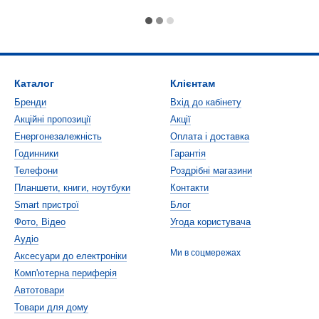
Каталог
Клієнтам
Бренди
Вхід до кабінету
Акційні пропозиції
Акції
Енергонезалежність
Оплата і доставка
Годинники
Гарантія
Телефони
Роздрібні магазини
Планшети, книги, ноутбуки
Контакти
Smart пристрої
Блог
Фото, Відео
Угода користувача
Аудіо
Ми в соцмережах
Аксесуари до електроніки
Комп'ютерна периферія
Автотовари
Товари для дому