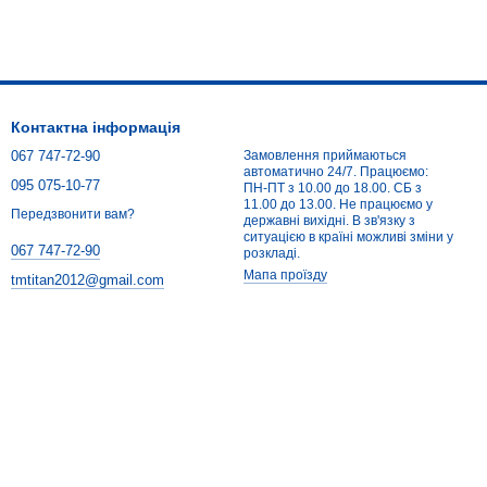
Контактна інформація
067 747-72-90
Замовлення приймаються
автоматично 24/7. Працюємо:
095 075-10-77
ПН-ПТ з 10.00 до 18.00. СБ з
11.00 до 13.00. Не працюємо у
Передзвонити вам?
державні вихідні. В зв'язку з
ситуацією в країні можливі зміни у
067 747-72-90
розкладі.
Мапа проїзду
tmtitan2012@gmail.com