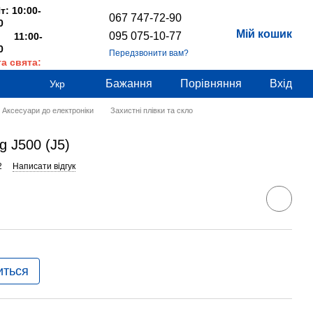
т: 10:00-
067 747-72-90
0
Мій кошик
095 075-10-77
 11:00-
0
Передзвонити вам?
та свята:
дні
Бажання
Порівняння
Вхід
Укр
Аксесуари до електроніки
Захистні плівки та скло
 J500 (J5)
2
Написати відгук
иться