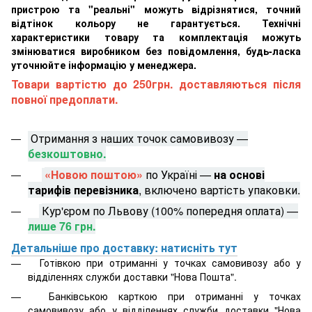
пристрою та "реальні" можуть відрізнятися, точний
відтінок кольору не гарантується. Технічні
характеристики товару та комплектація можуть
змінюватися виробником без повідомлення, будь-ласка
уточнюйте інформацію у менеджера.
Товари вартістю до 250грн. доставляються після
повної предоплати.
Отримання з наших точок самовивозу —
безкоштовно.
«Новою поштою»
по Україні —
на основі
тарифів перевізника
, включено вартість упаковки.
Кур'єром по Львову (100% попередня оплата) —
лише 76 грн.
Детальніше про доставку: натисніть тут
Готівкою при отриманні у точках самовивозу або у
відділеннях служби доставки "Нова Пошта".
Банківською карткою при отриманні у точках
самовивозу або у відділеннях служби доставки "Нова