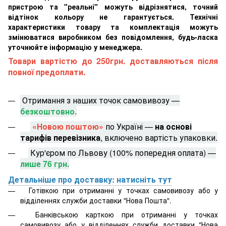
пристрою та "реальні" можуть відрізнятися, точний
відтінок кольору не гарантується. Технічні
характеристики товару та комплектація можуть
змінюватися виробником без повідомлення, будь-ласка
уточнюйте інформацію у менеджера.
Товари вартістю до 250грн. доставляються після
повної предоплати.
Отримання з наших точок самовивозу —
безкоштовно.
«Новою поштою»
по Україні —
на основі
тарифів перевізника
, включено вартість упаковки.
Кур'єром по Львову (100% попередня оплата) —
лише 76 грн.
Детальніше про доставку: натисніть тут
Готівкою при отриманні у точках самовивозу або у
відділеннях служби доставки "Нова Пошта".
Банківською карткою при отриманні у точках
самовивозу або у відділеннях служби доставки "Нова