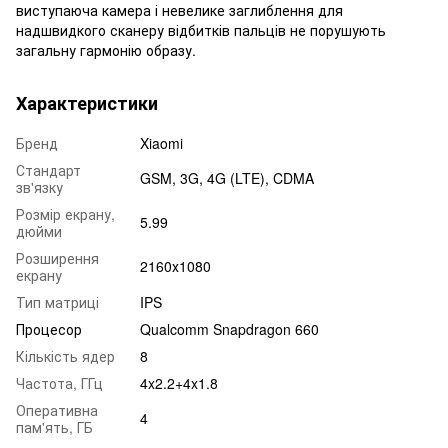
виступаюча камера і невелике заглиблення для
надшвидкого сканеру відбитків пальців не порушують
загальну гармонію образу.
Характеристики
Бренд
Xiaomi
Стандарт
GSM, 3G, 4G (LTE), CDMA
зв'язку
Розмір екрану,
5.99
дюйми
Розширення
2160х1080
екрану
Тип матриці
IPS
Процесор
Qualcomm Snapdragon 660
Кількість ядер
8
Частота, ГГц
4x2.2+4x1.8
Оперативна
4
пам'ять, ГБ