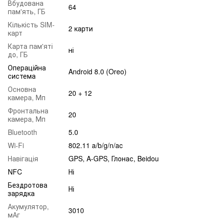
Вбудована
64
пам'ять, ГБ
Кількість SIM-
2 карти
карт
Карта пам'яті
ні
до, ГБ
Операційна
Android 8.0 (Oreo)
система
Основна
20 + 12
камера, Мп
Фронтальна
20
камера, Мп
Bluetooth
5.0
Wi-Fi
802.11 a/b/g/n/ac
Навігація
GPS, A-GPS, Глонас, Beidou
NFC
Ні
Бездротова
Ні
зарядка
Акумулятор,
3010
мАг