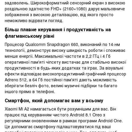
задоволень. Широкоформатний сенсорний екран з високою
роздільною здатністю FHD+ (2160×1080) дарує мальовниче
зображення з високою деталізацією, від якого просто
неможливо відірвати погляд.
Більш плавне керування і продуктивність на
флагманському рівні
Процесор Qualcomm Snapdragon 660, виконаний по 14-нм
технології, демонструє високу швидкість роботи і споживає
менше енергії. Максимальної частоти в 2,2 ГГц і 4 Гб
оперативної пам'яті чіпсету вистачає для стабільно високої
продуктивності в будь-яких додатках та іграх. За візуальні
ефекти відповідає високопродуктивний графічний процесор
Adreno 512, а 64 Гб постійної пам'яті дають можливість
зберігати безліч фото, великі музичні підбірки та багато
іншого прямо в телефоні.
Смартфон, який допомагає вам у всьому
Xiaomi Mi А2 намагається бути розумнішим для вас. Він
працює під керуванням чистого Android 8.1 Oreo з
регулярними оновленнями в рамках програми Android One.
Це допомагає смартфону підлаштовуватися під ваші