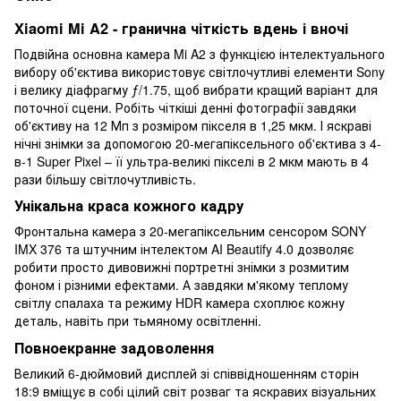
Xiaomi Mi A2 - гранична чіткість вдень і вночі
Подвійна основна камера Mi A2 з функцією інтелектуального
вибору об'єктива використовує світлочутливі елементи Sony
і велику діафрагму ƒ/1.75, щоб вибрати кращий варіант для
поточної сцени. Робіть чіткіші денні фотографії завдяки
об'єктиву на 12 Мп з розміром пікселя в 1,25 мкм. І яскраві
нічні знімки за допомогою 20-мегапіксельного об'єктива з 4-
в-1 Super Pixel – її ультра-великі пікселі в 2 мкм мають в 4
рази більшу світлочутливість.
Унікальна краса кожного кадру
Фронтальна камера з 20-мегапіксельним сенсором SONY
IMX 376 та штучним інтелектом AI Beautify 4.0 дозволяє
робити просто дивовижні портретні знімки з розмитим
фоном і різними ефектами. А завдяки м'якому теплому
світлу спалаха та режиму HDR камера схоплює кожну
деталь, навіть при тьмяному освітленні.
Повноекранне задоволення
Великий 6-дюймовий дисплей зі співвідношенням сторін
18:9 вміщує в собі цілий світ розваг та яскравих візуальних