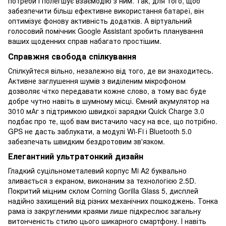
потреби і полегшує взаємодію з ним. Так, для того, щоб
забезпечити більш ефективне використання батареї, він
оптимізує фонову активність додатків. А віртуальний
голосовий помічник Google Assistant зробить планування
ваших щоденних справ набагато простішим.
Справжня свобода спілкування
Спілкуйтеся вільно, незалежно від того, де ви знаходитесь.
Активне заглушення шумів з виділеним мікрофоном
дозволяє чітко передавати кожне слово, а тому вас буде
добре чутно навіть в шумному місці. Ємний акумулятор на
3010 мАг з підтримкою швидкої зарядки Quick Charge 3.0
подбає про те, щоб вам вистачило часу на все, що потрібно.
GPS не дасть заблукати, а модулі Wi-Fi і Bluetooth 5.0
забезпечать швидким бездротовим зв'язком.
Елегантний ультратонкий дизайн
Гладкий суцільнометалевий корпус Mi A2 буквально
зливається з екраном, виконаним за технологією 2.5D.
Покритий міцним склом Corning Gorilla Glass 5, дисплей
надійно захищений від різних механічних пошкоджень. Тонка
рама із закругленими краями лише підкреслює загальну
витонченість стилю цього шикарного смартфону. І навіть