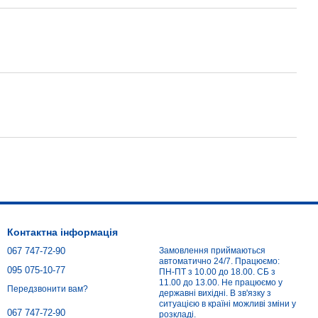
Контактна інформація
067 747-72-90
Замовлення приймаються
автоматично 24/7. Працюємо:
095 075-10-77
ПН-ПТ з 10.00 до 18.00. СБ з
11.00 до 13.00. Не працюємо у
Передзвонити вам?
державні вихідні. В зв'язку з
ситуацією в країні можливі зміни у
067 747-72-90
розкладі.