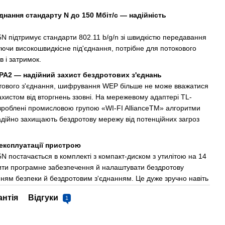
нання стандарту N до 150 Мбіт/с — надійність
підтримує стандарти 802.11 b/g/n зі швидкістю передавання
уючи високошвидкісне під'єднання, потрібне для потокового
в і затримок.
2 — надійний захист бездротових з'єднань
тового з'єднання, шифрування WEP більше не може вважатися
хистом від вторгнень ззовні. На мережевому адаптері TL-
роблені промисловою групою «WI-FI AllianceТМ» алгоритми
ійно захищають бездротову мережу від потенційних загроз
 експлуатації пристрою
постачається в комплекті з компакт-диском з утилітою на 14
ити програмне забезпечення й налаштувати бездротову
ням безпеки й бездротовим з'єднанням. Це дуже зручно навіть
антія
Відгуки
1