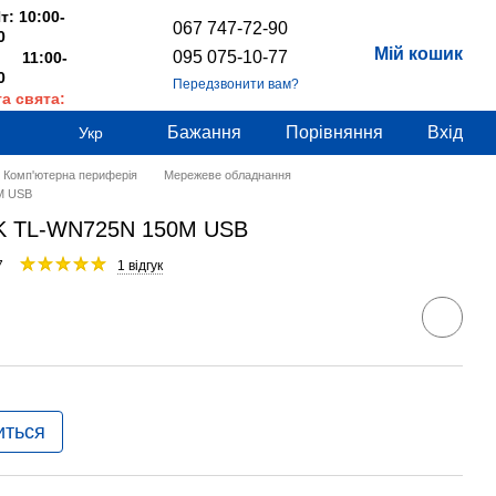
т: 10:00-
067 747-72-90
0
Мій кошик
095 075-10-77
 11:00-
0
Передзвонити вам?
та свята:
дні
Бажання
Порівняння
Вхід
Укр
Комп'ютерна периферія
Мережеве обладнання
M USB
NK TL-WN725N 150M USB
7
1 відгук
иться