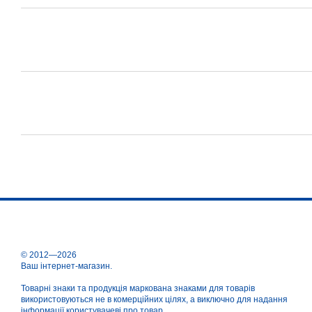
© 2012—2026
Ваш інтернет-магазин.
Товарні знаки та продукція маркована знаками для товарів
використовуються не в комерційних цілях, а виключно для надання
інформації користувачеві про товар.