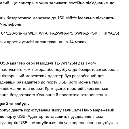
малий, що пристрій можна залишати постійно під'єднаним до
их бездротовою мережею до 150 Мбіт/с ідеально підходить
P-телефонії
и 64/128-бітний WEP, WPA, PA2/WPA-PSK/WPA2-PSK (TKIP/AES)
ки простій утиліті налаштування на 14 мовах
USB-адаптер серії N моделі TL-WN725N дає змогу
настільного комп'ютера або ноутбука до бездротової мережі зі
мініатюрніший мережевий адаптер був розроблений для
днавши раз адаптер до порту USB, його можна там і
 вдома, чи то в дорозі. Крім цього, пристрій вирізняється
ня бездротового з'єднання й простотою встановлення.
най та забудь
 корпус дають користувачам змогу залишати Нано мережевий
до порту USB. Адаптер не завадить під'єднанню інших
уч портів USB і не загубиться під час перенесення ноутбука з