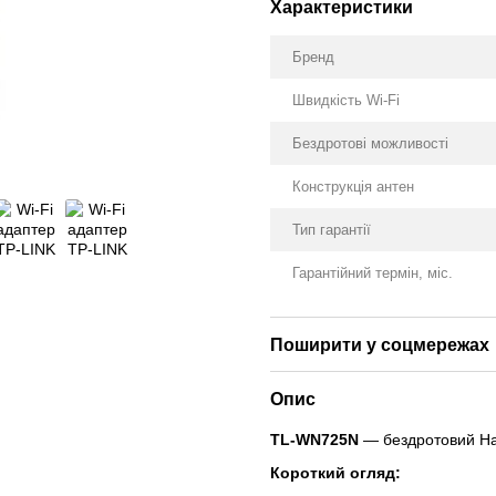
Характеристики
Бренд
Швидкість Wi-Fi
Бездротові можливості
Конструкція антен
Тип гарантії
Гарантійний термін, міс.
Поширити у соцмережах
Опис
TL-WN725N
— бездротовий Нан
Короткий огляд: