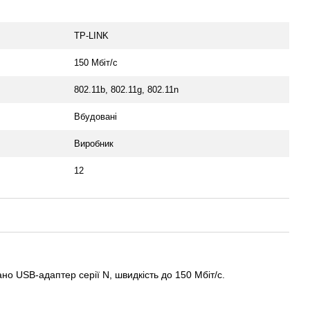
TP-LINK
150 Мбіт/с
802.11b, 802.11g, 802.11n
Вбудовані
Виробник
12
о USB-адаптер серії N, швидкість до 150 Мбіт/с.