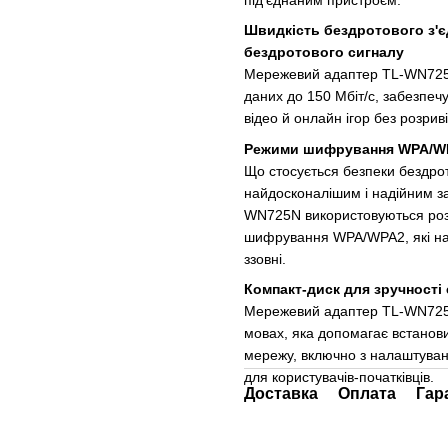
Швидкість бездротового з'єд
бездротового сигналу
Мережевий адаптер TL-WN725N 
даних до 150 Мбіт/с, забезпеч
відео й онлайн ігор без розриві
Режими шифрування WPA/WPA
Що стосується безпеки бездро
найдосконалішим і надійним за
WN725N використовуються роз
шифрування WPA/WPA2, які над
ззовні.
Компакт-диск для зручності
Мережевий адаптер TL-WN725N 
мовах, яка допомагає встанов
мережу, включно з налаштуван
для користувачів-початківців.
Доставка
Оплата
Гар