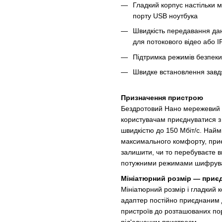
Гладкий корпус настільки 
порту USB ноутбука
Швидкість передавання дан
для потокового відео або I
Підтримка режимів безпек
Швидке встановлення завдя
Призначення пристрою
Бездротовий Нано мережевий 
користувачам приєднуватися з 
швидкістю до 150 Мбіт/с. Най
максимального комфорту, приє
залишити, чи то перебуваєте ви
потужними режимами шифруван
Мініатюрний розмір — приєд
Мініатюрний розмір і гладкий
адаптер постійно приєднаним 
пристроїв до розташованих пор
під'єднаним пристроєм.