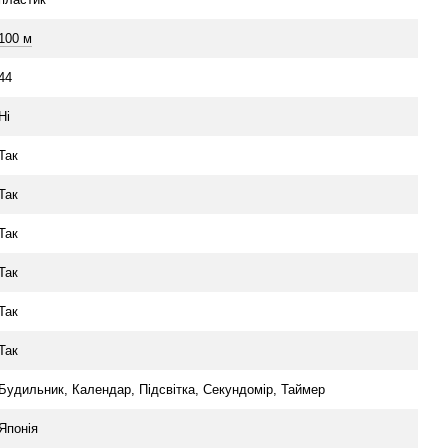
100 м
44
Ні
Так
Так
Так
Так
Так
Так
Будильник, Календар, Підсвітка, Секундомір, Таймер
Японія