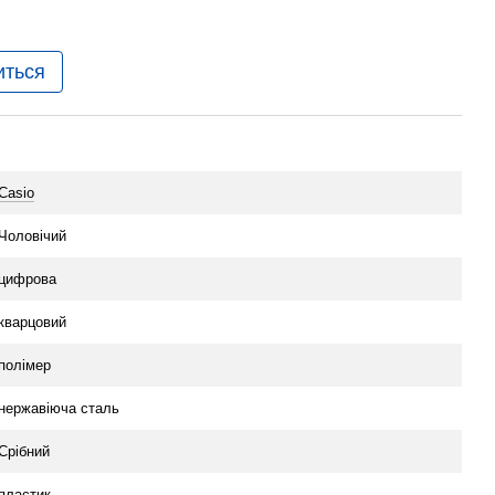
иться
Casio
Чоловічий
цифрова
кварцовий
полімер
нержавіюча сталь
Срібний
пластик