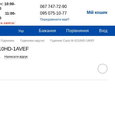
т: 10:00-
067 747-72-90
0
Мій кошик
095 075-10-77
 11:00-
0
Передзвонити вам?
та свята:
дні
Бажання
Порівняння
Вхід
Укр
Годинники
Годинники наручні
Годинник Casio W-S210HD-1AVEF
210HD-1AVEF
1
Написати відгук