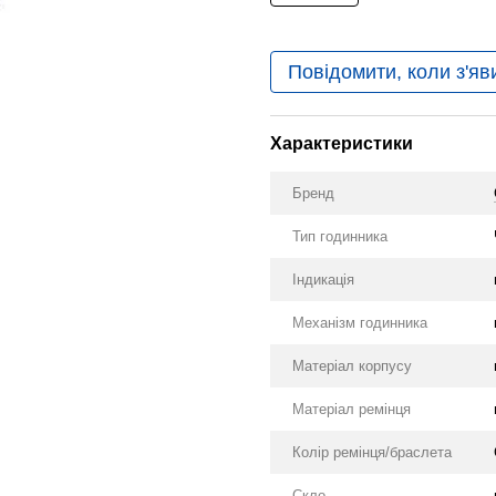
Повідомити, коли з'яв
Характеристики
Бренд
Тип годинника
Індикація
Механізм годинника
Матеріал корпусу
Матеріал ремінця
Колір ремінця/браслета
Скло