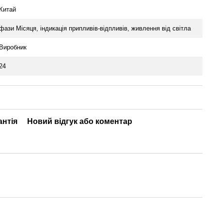
Китай
фази Місяця, індикація припливів-відпливів, живлення від світла
Виробник
24
антія
Новий відгук або коментар