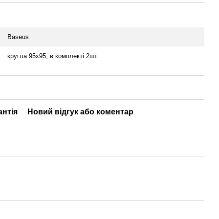
Baseus
кругла 95х95, в комплекті 2шт.
антія
Новий відгук або коментар