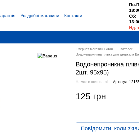
Пн-П
18:0
Гарантія
Роздрібні магазини
Контакти
Сб:
13:0
Нд. 
Вихі
Інтернет магазин Титан
Каталог
Водонепроникна плівка для дзеркала Ba
Водонепроникна плів
2шт. 95х95)
Немає в наявності
Артикул: 1215
125 грн
Повідомити, коли з'яв