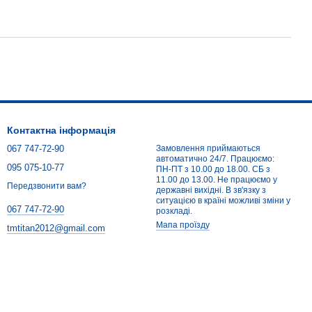
Контактна інформація
067 747-72-90
Замовлення приймаються
автоматично 24/7. Працюємо:
095 075-10-77
ПН-ПТ з 10.00 до 18.00. СБ з
11.00 до 13.00. Не працюємо у
Передзвонити вам?
державні вихідні. В зв'язку з
ситуацією в країні можливі зміни у
067 747-72-90
розкладі.
Мапа проїзду
tmtitan2012@gmail.com