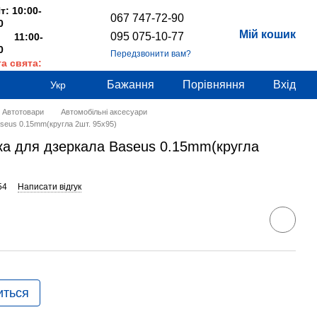
т: 10:00-
067 747-72-90
0
Мій кошик
095 075-10-77
 11:00-
0
Передзвонити вам?
та свята:
дні
Бажання
Порівняння
Вхід
Укр
Автотовари
Автомобільні аксесуари
seus 0.15mm(кругла 2шт. 95х95)
ка для дзеркала Baseus 0.15mm(кругла
54
Написати відгук
иться