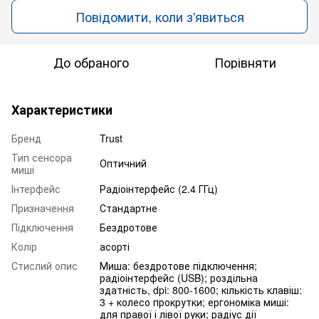
Повідомити, коли з'явиться
До обраного
Порівняти
Характеристики
Бренд
Trust
Тип сенсора
Оптичний
миші
Інтерфейс
Радіоінтерфейс (2.4 ГГц)
Призначення
Стандартне
Підключення
Бездротове
Колір
асорті
Стислий опис
Миша: бездротове підключення;
радіоінтерфейс (USB); роздільна
здатність, dpi: 800-1600; кількість клавіш:
3 + колесо прокрутки; ергономіка миші:
для правої і лівої руки; радіус дії