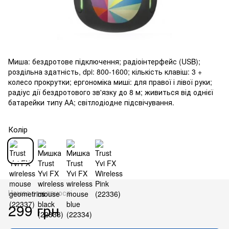
Миша: бездротове підключення; радіоінтерфейс (USB);
роздільна здатність, dpi: 800-1600; кількість клавіш: 3 +
колесо прокрутки; ергономіка миші: для правої і лівої руки;
радіус дії бездротового зв'язку до 8 м; живиться від однієї
батарейки типу АА; світлодіодне підсвічування.
Колір
Немає в наявності
299 грн