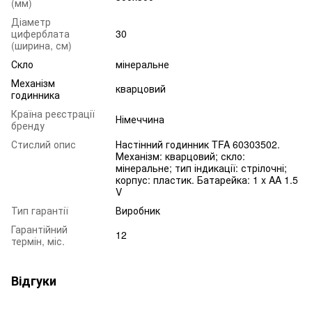
(мм)
Діаметр
циферблата
30
(ширина, см)
Скло
мінеральне
Механізм
кварцовий
годинника
Країна реєстрації
Німеччина
бренду
Стислий опис
Настінний годинник TFA 60303502.
Механізм: кварцовий; скло:
мінеральне; тип індикації: стрілочні;
корпус: пластик. Батарейка: 1 x AA 1.5
V
Тип гарантії
Виробник
Гарантійний
12
термін, міс.
Відгуки